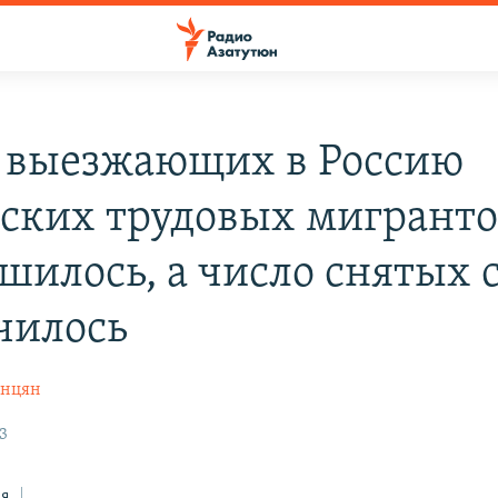
 выезжающих в Россию
ских трудовых мигранто
шилось, а число снятых с
чилось
анцян
3
ся