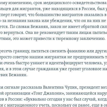
гому изменению, срок медицинского освидетельствова
альцев для мигрантов, уже находящихся в России, был 
ксперт говорит, что большинство мигрантов оказались 
-за незнания закона или убеждения, что он на них не
ется. По словам Бежанян, закон не имеет обратной си
о вернуться. Она не рекомендует таким лицам пытатьс
тями, это может привести к тюремному заключению.
ресечь границу, пытаться сменить фамилию или друг
 просто советую нашим мигрантам не предпринимать т
ни очень быстро узнают и идентифицируют человека, уз
я, и в этом случае гражданам уже грозит уголовное на
евик Бежанян.
м сигнале рассказала Валентина Чупик, президент м
ой организации «Тонг Джахони», занимающейся нар
в в России: «Буквально сегодня у нас был случай, ког
и с миграционного учета, поскольку он ранее, еще в о