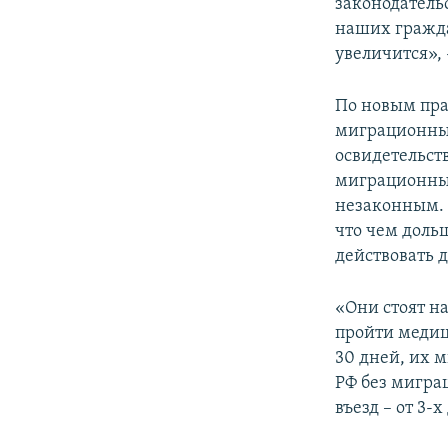
законодательс
наших гражда
увеличится», 
По новым прав
миграционный
освидетельств
миграционный
незаконным. 
что чем доль
действовать д
«Они стоят н
пройти медиц
30 дней, их 
РФ без миграц
въезд – от 3-х