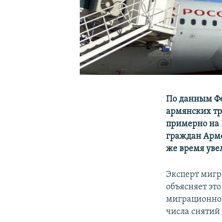
По данным Фе
армянских тр
примерно на 1
граждан Армен
же время уве
Эксперт миг
объясняет эт
миграционног
числа снятий