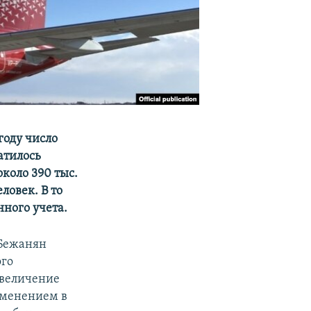
году число
атилось
около 390 тыс.
ловек. В то
ного учета.
 Бежанян
ого
увеличение
зменением в