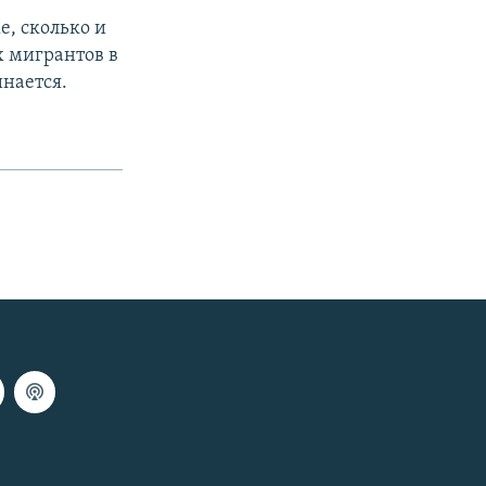
е, сколько и
х мигрантов в
инается.