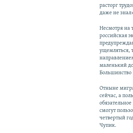
расторг трудо
даже не знал»
Несмотря на т
российская э
предупреждаю
ущемляться, 
направлением
маленький до
Большинство 
Отныне мигра
сейчас, а пол
обязательное
смогут пользо
четвертый год
Чупик.