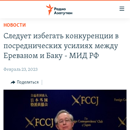
Ссылки
доступа
Перейти
НОВОСТИ
к
ГЛАВНАЯ
Следует избегать конкуренции в
основному
НОВОСТИ
содержанию
посреднических усилиях между
ПОЛИТИКА
Перейти
Ереваном и Баку - МИД РФ
к
ОБЩЕСТВО
основной
Февраль 23, 2023
ЭКОНОМИКА
навигации
Перейти
Поделиться
РЕГИОН
к
НАГОРНЫЙ КАРАБАХ
поиску
КУЛЬТУРА
СПОРТ
АРХИВ