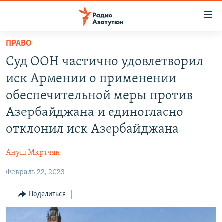
Ссылки
доступа
Перейти
ПРАВО
к
ГЛАВНАЯ
Суд ООН частично удовлетворил
основному
НОВОСТИ
содержанию
иск Армении о применении
ПОЛИТИКА
Перейти
обеспечительной меры против
к
ОБЩЕСТВО
Азербайджана и единогласно
основной
ЭКОНОМИКА
навигации
отклонил иск Азербайджана
Перейти
РЕГИОН
к
Ануш Мкртчян
НАГОРНЫЙ КАРАБАХ
поиску
Февраль 22, 2023
КУЛЬТУРА
Поделиться
СПОРТ
АРХИВ