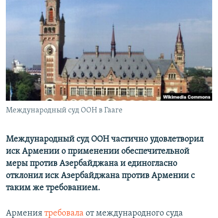
Հայերեն
English
Русский
Все сайты Радио Азатутюн
Международный суд ООН в Гааге
Международный суд ООН частично удовлетворил
иск Армении о применении обеспечительной
меры против Азербайджана и единогласно
отклонил иск Азербайджана против Армении с
таким же требованием.
Армения
требовала
от международного суда