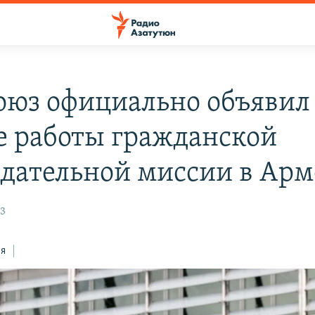
оюз официально объявил
е работы гражданской
дательной миссии в Ар
23
ся