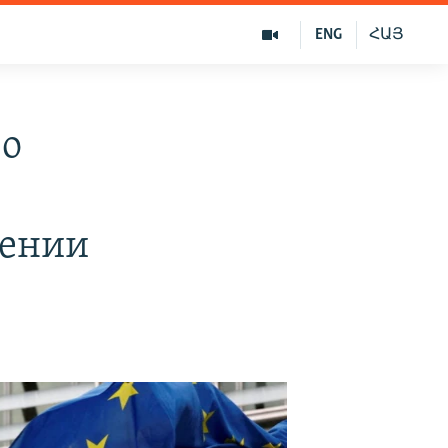
ENG
ՀԱՅ
 о
мении