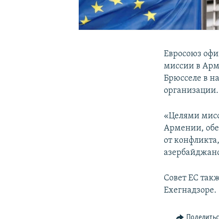
Евросоюз офи
миссии в Арме
Брюсселе в н
организации.
«Целями мисс
Армении, обе
от конфликта
азербайджанс
Совет ЕС так
Ехегнадзоре.
Поделить