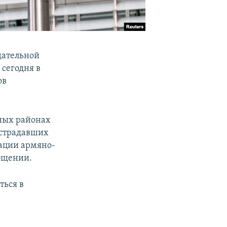
дательной
 сегодня в
ов
ных районах
острадавших
зации армяно-
бщении.
ться в