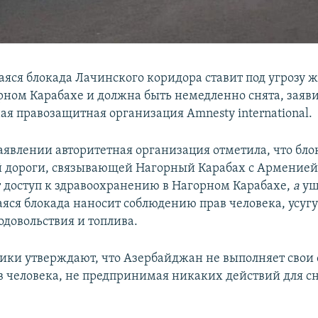
ся блокада Лачинского коридора ставит под угрозу 
рном Карабахе и должна быть немедленно снята, заяв
я правозащитная организация Amnesty international.
аявлении авторитетная организация отметила, что бло
 дороги, связывающей Нагорный Карабах с Арменией,
 доступ к здравоохранению в Нагорном Карабахе,
а
ущ
ся блокада наносит соблюдению прав человека, усугу
одовольствия и топлива.
ки утверждают, что Азербайджан не выполняет свои 
ав человека, не предпринимая никаких действий для с