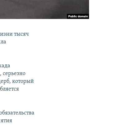
жизни тысяч
ила
када
 серьезно
ерб
,
который
бляется
обязательства
нятия