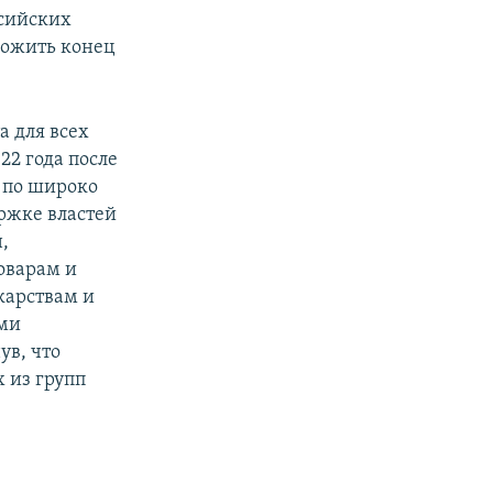
ссийских
ложить конец
 для всех
22 года после
; по широко
ржке властей
,
оварам и
карствам и
ими
ув, что
 из групп
.