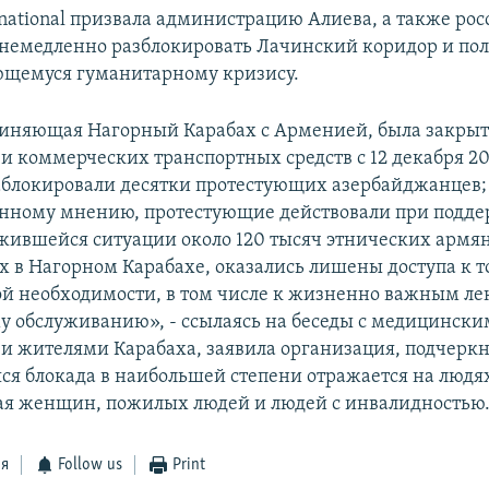
rnational призвала администрацию Алиева, а также ро
немедленно разблокировать Лачинский коридор и по
ющемуся гуманитарному кризису.
диняющая Нагорный Карабах с Арменией, была закрыта
и коммерческих транспортных средств с 12 декабря 20
 заблокировали десятки протестующих азербайджанцев
нному мнению, протестующие действовали при подде
ожившейся ситуации около 120 тысяч этнических армян
в Нагорном Карабахе, оказались лишены доступа к т
ой необходимости, в том числе к жизненно важным ле
 обслуживанию», - ссылаясь на беседы с медицинск
и жителями Карабаха, заявила организация, подчеркн
ся блокада в наибольшей степени отражается на людях
ая женщин, пожилых людей и людей с инвалидностью
ся
Follow us
Print