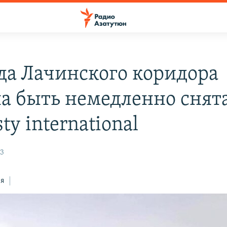
да Лачинского коридора
а быть немедленно снята
y international
23
ся