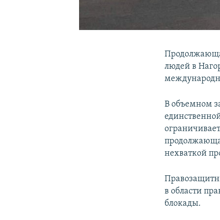
Продолжающая
людей в Наго
международна
В объемном з
единственной
ограничивает
продолжающая
нехваткой пр
Правозащитни
в области пр
блокады.