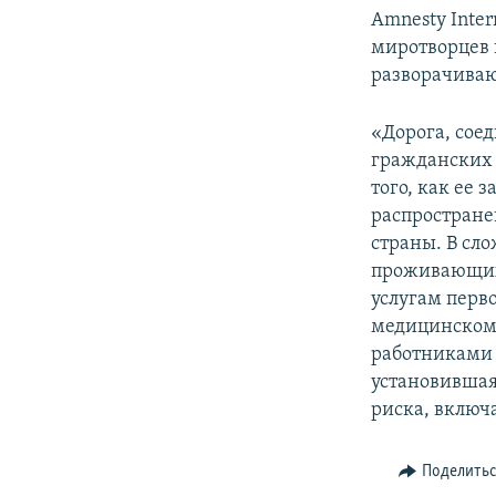
Amnesty Inte
миротворцев 
разворачива
«Дорога, сое
гражданских 
того, как ее
распростране
страны. В сл
проживающих 
услугам перв
медицинскому
работниками 
установившая
риска, включ
Поделить