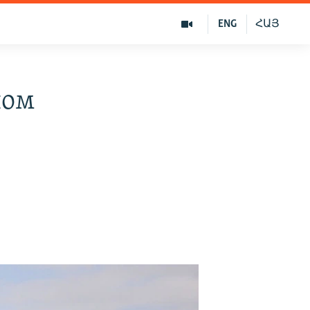
ENG
ՀԱՅ
ном