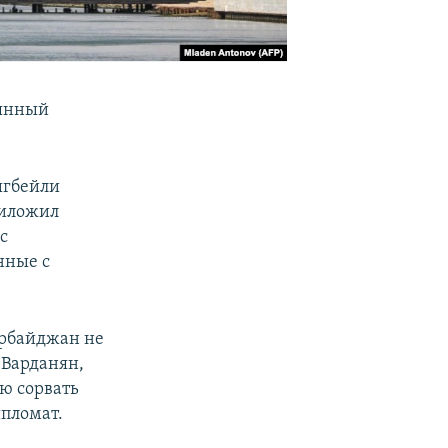
оянный
ыгбейли
риложил
с
нные с
ербайджан не
 Варданян,
ю сорвать
ипломат.