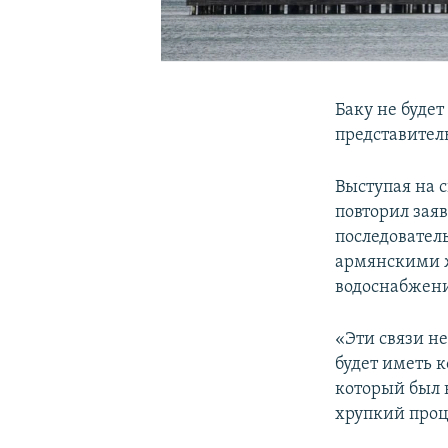
Баку не буде
представител
Выступая на 
повторил зая
последовател
армянскими ж
водоснабжени
«Эти связи н
будет иметь 
который был 
хрупкий проц