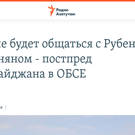
не будет общаться с Рубе
няном - постпред
айджана в ОБСЕ
ся