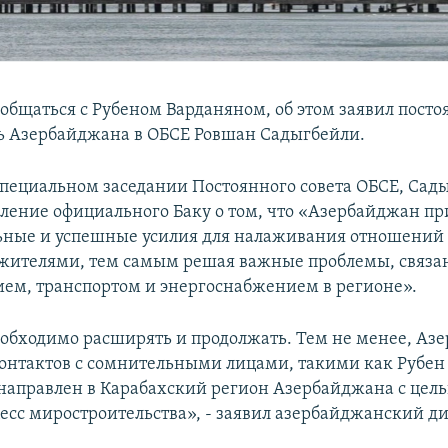
т общаться с Рубеном Варданяном, об этом заявил пост
ь Азербайджана в ОБСЕ Ровшан Садыгбейли.
специальном заседании Постоянного совета ОБСЕ, Сад
вление официального Баку о том, что «Азербайджан п
ьные и успешные усилия для налаживания отношений 
ителями, тем самым решая важные проблемы, связа
ем, транспортом и энергоснабжением в регионе».
еобходимо расширять и продолжать. Тем не менее, Аз
контактов с сомнительными лицами, такими как Рубен
направлен в Карабахский регион Азербайджана с цель
есс миростроительства», - заявил азербайджанский д