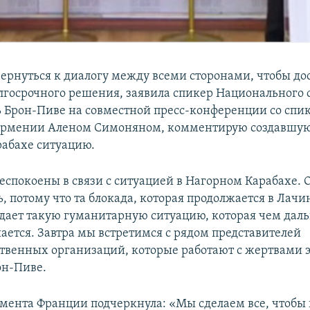
ернуться к диалогу между всеми сторонами, чтобы до
лгосрочного решения, заявила спикер Национального 
 Брон-Пиве на совместной пресс-конференции со спи
Армении Аленом Симоняном, комментирую создавшую
абахе ситуацию.
еспокоены в связи с ситуацией в Нагорном Карабахе. 
, потому что та блокада, которая продолжается в Лач
здает такую гуманитарную ситуацию, которая чем даль
ается. Завтра мы встретимся с рядом представителей
твенных организаций, которые работают с жертвами 
рон-Пиве.
мента Франции подчеркнула: «Мы сделаем все, чтобы