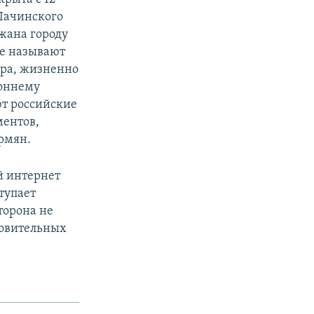
Лачинского
жана городу
ые называют
ора, жизненно
роннему
т российские
ментов,
армян.
й интернет
тупает
торона не
новительных