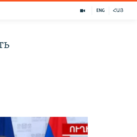
ENG
ՀԱՅ
ть
и