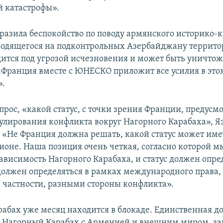
 катастрофы».
разила беспокойство по поводу армянского историко-
ходящегося на подконтрольных Азербайджану террито
дится под угрозой исчезновения и может быть уничтож
«Франция вместе с ЮНЕСКО приложит все усилия в это
».
прос, «какой статус, с точки зрения Франции, предусм
улирования конфликта вокруг Нагорного Карабаха», Я
: «Не Франция должна решать, какой статус может им
ионе. Наша позиция очень четкая, согласно которой м
ависимость Нагорного Карабаха, и статус должен опре
должен определяться в рамках международного права
в частности, разными стороны конфликта».
абах уже месяц находится в блокаде. Единственная до
Нагорный Карабах с Арменией и внешним миром, зак