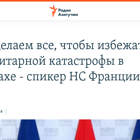
елаем все, чтобы избежа
итарной катастрофы в
ахе - спикер НС Франци
ся