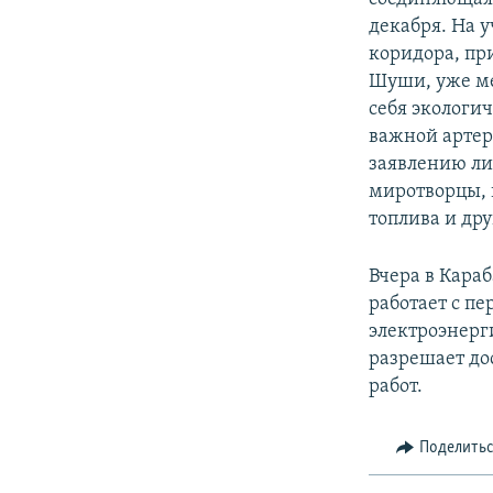
декабря. На 
коридора, пр
Шуши, уже ме
себя экологи
важной артер
заявлению ли
миротворцы, 
топлива и дру
Вчера в Кара
работает с п
электроэнерг
разрешает до
работ.
Поделить