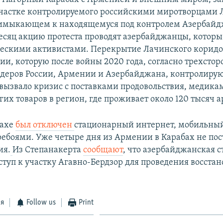
участке контролируемого российскими миротворцами 
имыкающем к находящемуся под контролем Азербайд
сяц акцию протеста проводят азербайджанцы, котор
ческими активистами. Перекрытие Лачинского корид
ии, которую после войны 2020 года, согласно трехсто
деров России, Армении и Азербайджана, контролирую
вызвало кризис с поставками продовольствия, медика
гих товаров в регион, где проживает около 120 тысяч 
бахе
был отключен
стационарный интернет, мобильны
еребоями. Уже четыре дня из Армении в Карабах не пос
ия.
Из Степанакерта
сообщают
, что азербайджанская с
ступ к участку Агавно-Бердзор для проведения восста
ся
Follow us
Print