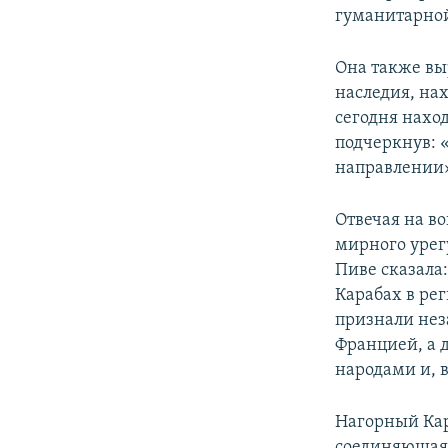
гуманитарной
Она также вы
наследия, на
сегодня нахо
подчеркнув: 
направлении
Отвечая на во
мирного урег
Пиве сказала
Карабах в рег
признали нез
Францией, а 
народами и, 
Нагорный Кар
соединяющая 