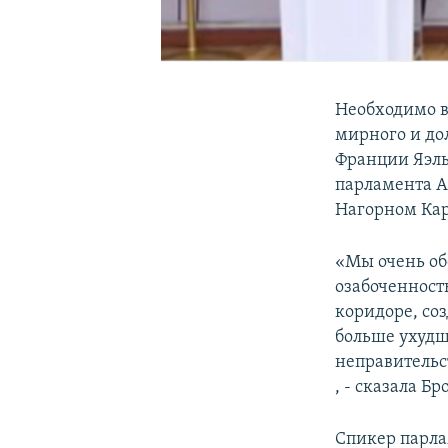
Необходимо в
мирного и до
Франции Яэль
парламента 
Нагорном Кар
«Мы очень об
озабоченность
коридоре, со
больше ухудш
неправительс
, - сказала Б
Спикер парла