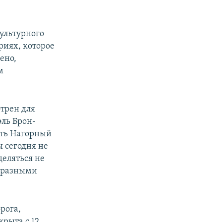
культурного
риях, которое
ено,
м
отрен для
эль Брон-
еть Нагорный
ы сегодня не
деляться не
, разными
рога,
рыта с 12