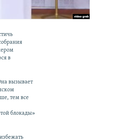
стичь
собрания
кером
ся в
Она вызывает
инском
ше, тем все
этой блокады»
 избежать