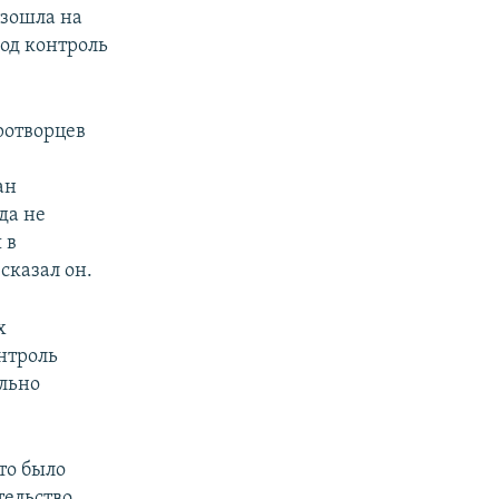
изошла на
од контроль
ротворцев
ан
да не
 в
сказал он.
х
нтроль
льно
то было
тельство