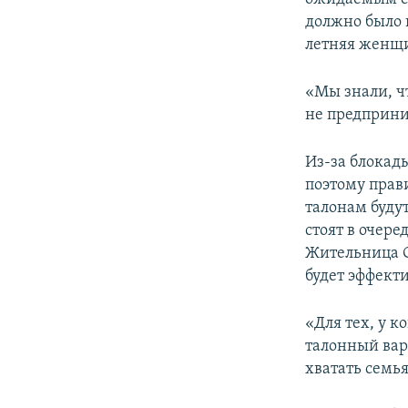
должно было 
летняя женщ
«Мы знали, ч
не предприни
Из-за блокады
поэтому прав
талонам буду
стоят в очер
Жительница С
будет эффект
«Для тех, у к
талонный вари
хватать семь