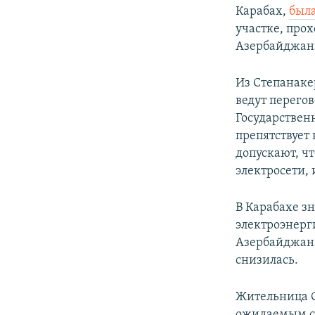
Карабах,
был
участке, про
Азербайджан
Из Степанаке
ведут перегов
Государствен
препятствует 
допускают, чт
электросети, 
В Карабахе з
электроэнерг
Азербайджана
снизилась.
Жительница С
ожидаемым со