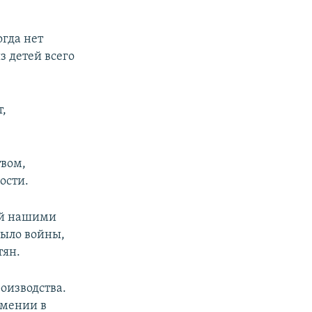
огда нет
з детей всего
т,
твом,
ости.
ной нашими
было войны,
тян.
оизводства.
рмении в