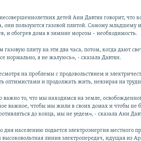
 несовершеннолетних детей Ани Давтян говорит, что к
а, они пользуются газовой плитой. Самому младшему и
ев, и обогрев дома в зимние морозы – необходимость.
газовую плиту на эти два часа, потом, когда дают све
е нормально, я не жалуюсь», - сказала Давтян.
несмотря на проблемы с продовольствием и электричес
ть оптимистами и продолжать жить, невзирая на трудн
то важно то, что мы находимся на земле, освобожден
мое важное, чтобы мы жили в своих домах и чтобы не 
отивляться до конца, мы не уедем», - сказала Ани Дав
о дня населению подается электроэнергия местного пр
 высоковольтная линия электропередач, идущая из А