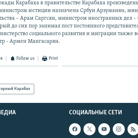
локады Карабаха в правительстве Карабаха произведен
министром юстиции назначена Србуи Арзуманян, ми
льства – Арам Саргсян, министром иностранных дел –
рый до сих пор занимал пост постоянного представите
истерство социального развития и миграции также в
р - Армен Мангасарян.
ся
Follow us
Print
горный Карабах
МЕДИА
СОЦИАЛЬНЫЕ СЕТИ