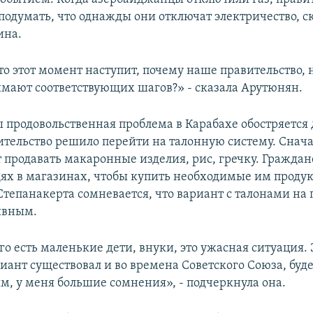
подумать, что однажды они отключат электричество, ск
ина.
то этот момент наступит, почему наше правительство,
мают соответствующих шагов?» - сказала Арутюнян.
 продовольственная проблема в Карабахе обостряется 
ительство решило перейти на талонную систему. Снача
т продавать макаронные изделия, рис, гречку. Гражда
едях в магазинах, чтобы купить необходимые им проду
тепанакерта сомневается, что вариант с талонами на
ивным.
ого есть маленькие дети, внуки, это ужасная ситуация. 
ант существовал и во времена Советского Союза, буде
ям, у меня большие сомнения», - подчеркнула она.