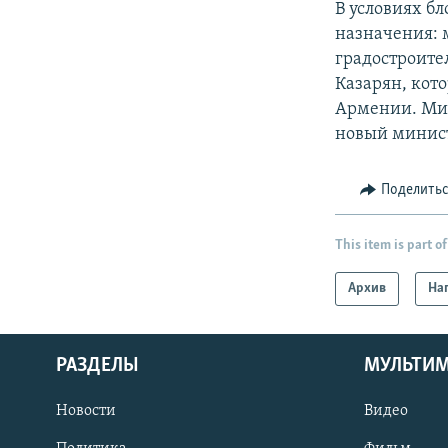
В условиях б
назначения: 
градостроите
Казарян, кото
Армении. Мин
новый минист
Поделить
This item is part of
Архив
На
РАЗДЕЛЫ
МУЛЬТИ
Новости
Видео