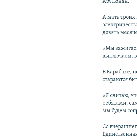
Арутюнян.
А мать троих
электричеств
девять месяц
«Мы зажигаем 
выключаем, вс
В Карабахе, 
стараются бы
«Я считаю, ч
ребятами, са
мы будем сопр
Со вчерашнег
Единственная