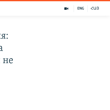
ENG
ՀԱՅ
я:
а
 не