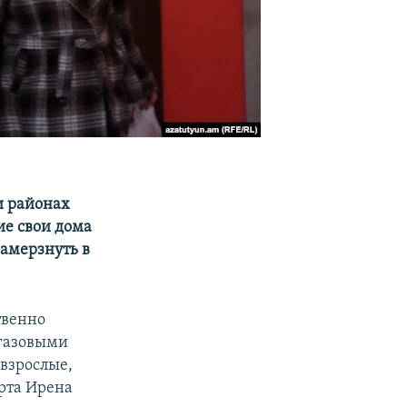
и районах
ие свои дома
замерзнуть в
твенно
 газовыми
 взрослые,
ерта Ирена