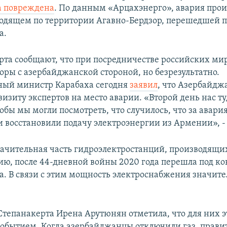
а повреждена
. По данным «Арцахэнерго», авария про
ходящем по территории Агавно-Бердзор, перешедшей п
а.
рта сообщают, что при посредничестве российских ми
оры с азербайджанской стороной, но безрезультатно.
ный министр Карабаха сегодня
заявил
, что Азербайдж
визиту экспертов на место аварии. «Второй день нас ту
обы мы могли посмотреть, что случилось, что за авария
и восстановили подачу электроэнергии из Армении», - 
начительная часть гидроэлектростанций, производящи
ию, после 44-дневной войны 2020 года перешла под ко
. В связи с этим мощность электроснабжения значите
тепанакерта Ирена Арутюнян отметила, что для них э
бытием. Когда азербайджанцы отключили газ, прави