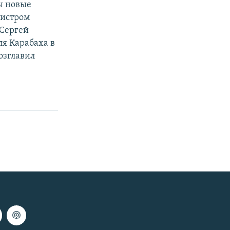
ы новые
нистром
 Сергей
ля Карабаха в
озглавил