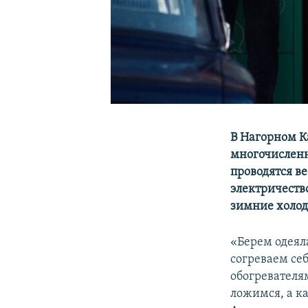
В Нагорном К
многочисленн
проводятся в
электричеств
зимние холод
«Берем одеяла
согреваем себ
обогревателям
ложимся, а к