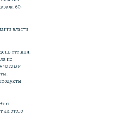
азала 60-
 наши власти
день ото дня,
ла по
не часами
кты.
 продукты
Этот
т ли этого