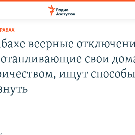
РАБАХ
абахе веерные отключени
 отапливающие свои дом
ричеством, ищут способы
знуть
ся