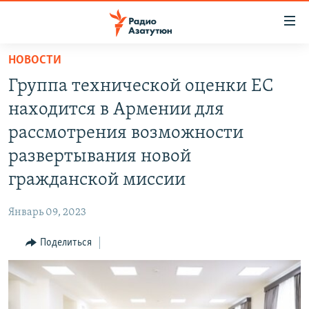
Ссылки
доступа
Перейти
НОВОСТИ
к
ГЛАВНАЯ
Группа технической оценки ЕС
основному
НОВОСТИ
содержанию
находится в Армении для
ПОЛИТИКА
Перейти
рассмотрения возможности
к
ОБЩЕСТВО
развертывания новой
основной
ЭКОНОМИКА
навигации
гражданской миссии
Перейти
РЕГИОН
к
Январь 09, 2023
НАГОРНЫЙ КАРАБАХ
поиску
Поделиться
КУЛЬТУРА
СПОРТ
АРХИВ