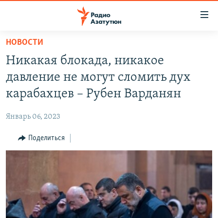
Ссылки
доступа
Перейти
НОВОСТИ
к
ГЛАВНАЯ
Никакая блокада, никакое
основному
НОВОСТИ
содержанию
давление не могут сломить дух
ПОЛИТИКА
Перейти
карабахцев – Рубен Варданян
к
ОБЩЕСТВО
основной
Январь 06, 2023
ЭКОНОМИКА
навигации
Перейти
Поделиться
РЕГИОН
к
НАГОРНЫЙ КАРАБАХ
поиску
КУЛЬТУРА
СПОРТ
АРХИВ