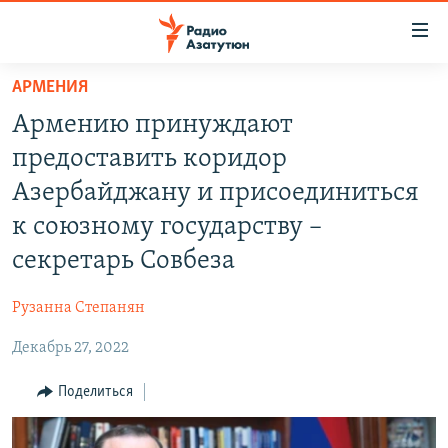
Ссылки
доступа
Перейти
АРМЕНИЯ
к
ГЛАВНАЯ
Армению принуждают
основному
НОВОСТИ
содержанию
предоставить коридор
ПОЛИТИКА
Перейти
Азербайджану и присоединиться
к
ОБЩЕСТВО
к союзному государству –
основной
ЭКОНОМИКА
навигации
секретарь Совбеза
Перейти
РЕГИОН
к
Рузанна Степанян
НАГОРНЫЙ КАРАБАХ
поиску
Декабрь 27, 2022
КУЛЬТУРА
Поделиться
СПОРТ
АРХИВ