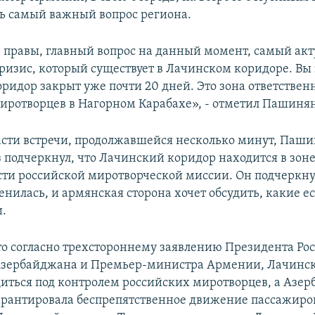
ть самый важный вопрос региона.
, правы, главный вопрос на данный момент, самый ак
кризис, который существует в Лачинском коридоре. Вы 
ридор закрыт уже почти 20 дней. Это зона ответствен
иротворцев в Нагорном Карабахе», - отметил Пашиня
асти встречи, продолжавшейся несколько минут, Паш
з подчеркнул, что Лачинский коридор находится в зон
сти российской миротворческой миссии. Он подчеркнул
енилась, и армянская сторона хочет обсудить, какие е
и.
о согласно трехстороннему заявлению Президента Рос
Азербайджана и Премьер-министра Армении, Лачинс
иться под контролем российских миротворцев, а Азе
арантировала беспрепятственное движение пассажиров