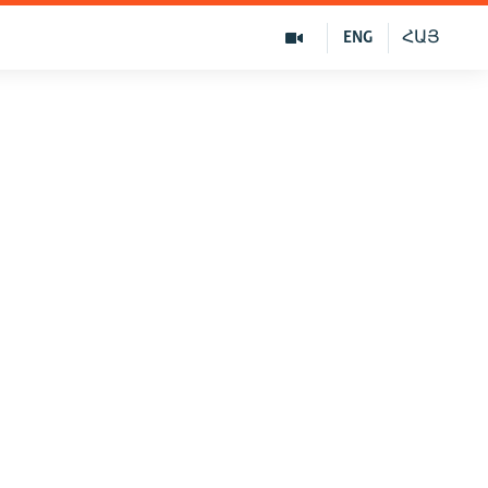
ENG
ՀԱՅ