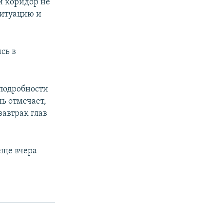
й коридор не
ситуацию и
сь в
подробности
ь отмечает,
завтрак глав
еще вчера