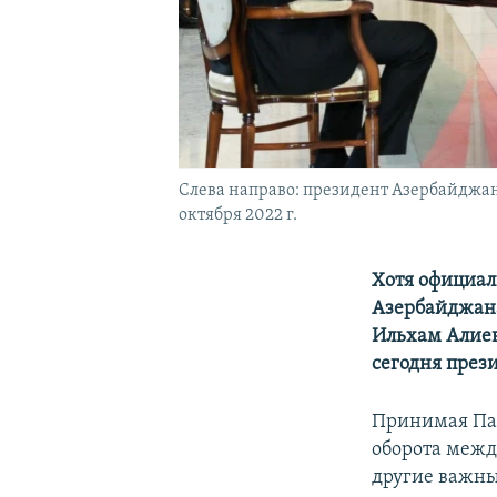
Слева направо: президент Азербайджа
октября 2022 г.
Хотя официал
Азербайджа
Ильхам Алиев
сегодня през
Принимая Паш
оборота между
другие важны