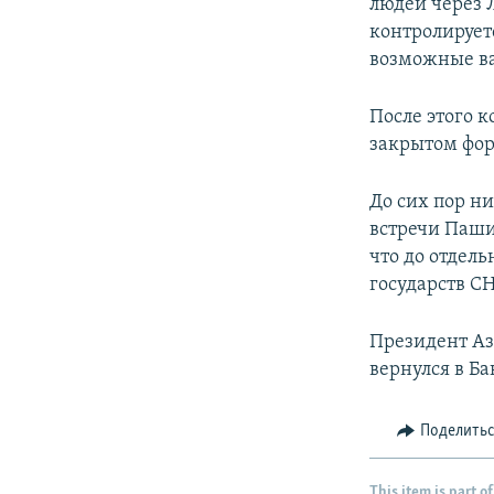
людей через 
контролирует
возможные ва
После этого 
закрытом фор
До сих пор н
встречи Паши
что до отдель
государств СН
Президент Аз
вернулся в Ба
Поделить
This item is part of