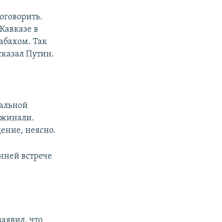
поговорить.
Кавказе в
абахом. Так
 сказал Путин.
мальной
оужинали.
ение, неясно.
онней встрече
аявил, что