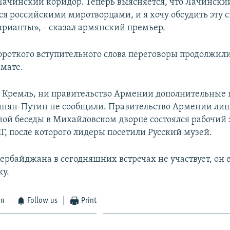
Лачинский коридор. Теперь выясняется, что Лачински
ся российскими миротворцами, и я хочу обсудить эту 
рианты», - сказал армянский премьер.
короткого вступительного слова переговоры продолжили
мате.
и Кремль, ни правительство Армении дополнительные 
нян-Путин не сообщили. Правительство Армении лиш
ной беседы в Михайловском дворце состоялся рабочий 
Г, после которого лидеры посетили Русский музей.
ербайджана в сегодняшних встречах не участвует, он 
ку.
ся
Follow us
Print