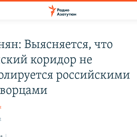
ян: Выясняется, что
ский коридор не
олируется российскими
ворцами
н
2
ся