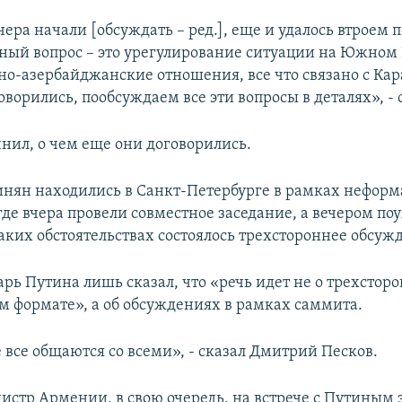
ера начали [обсуждать – ред.], еще и удалось втроем 
вный вопрос – это урегулирование ситуации на Южном 
но-азербайджанские отношения, все что связано с Кар
говорились, пообсуждаем все эти вопросы в деталях», -
чнил, о чем еще они договорились.
нян находились в Санкт-Петербурге в рамках нефор
где вчера провели совместное заседание, а вечером п
аких обстоятельствах состоялось трехстороннее обсужд
рь Путина лишь сказал, что «речь идет не о трехстор
м формате», а об обсуждениях в рамках саммита.
 все общаются со всеми», - сказал Дмитрий Песков.
стр Армении, в свою очередь, на встрече с Путиным з