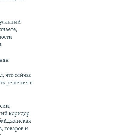
туальный
знаете,
ности
н.
инян
е
, что сейчас
сть решения в
сии,
кий коридор
рбайджанская
, товаров и