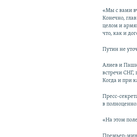
«Мы с вами вч
Конечно, гла
целом и армя
что, как и до
Путин не уто
Алиев и Паши
встречи СНГ, 
Когда и при к
Пресс-секрета
в полноценно
«На этом поле
Премьер-мини