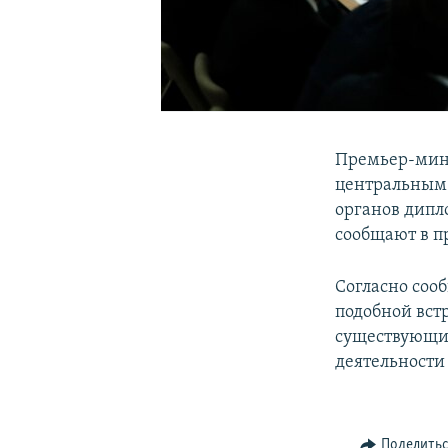
Премьер-мин
центральным 
органов дипл
сообщают в п
Согласно соо
подобной вст
существующих
деятельности
Поделить