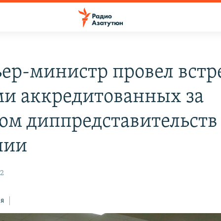
ер-министр провел встре
ми аккредитованных за
ом диппредставительств
нии
22
ся