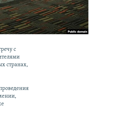
речу с
ителями
х странах,
 проведения
мении,
же