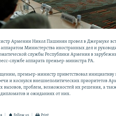
истр Армении Никол Пашинян провел в Джермуке вст
аппаратом Министерства иностранных дел и руковод
оматической службы Республики Армения в зарубежны
ресс-службе аппарата премьер-министра РА.
бщению, премьер-министр приветствовал инициативу
речи и коснулся внешнеполитических приоритетов Ар
 вызовов, проблем, возможностей их решения, а так
 дипломатов и ожиданиях от них.
ся
Follow us
Print