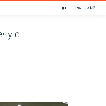
ENG
ՀԱՅ
чу с