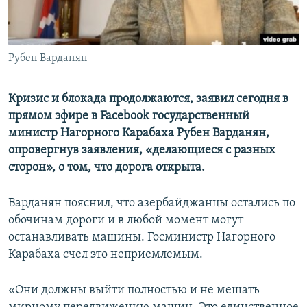
Հայերեն
English
Рубен Варданян
Русский
Кризис и блокада продолжаются, заявил сегодня в
Все сайты Радио Азатутюн
прямом эфире в Facebook государственный
министр Нагорного Карабаха Рубен Варданян,
опровергнув заявления, «делающиеся с разных
сторон», о том, что дорога открыта.
Варданян пояснил, что азербайджанцы остались по
обочинам дороги и в любой момент могут
останавливать машины. Госминистр Нагорного
Карабаха счел это неприемлемым.
«Они должны выйти полностью и не мешать