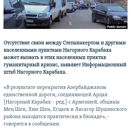
Հայերեն
English
Русский
Отсутствие связи между Степанакертом и другими
Все сайты Радио Азатутюн
населенными пунктами Нагорного Карабаха
может вызвать в этих населенных пунктах
гуманитарный кризис, заявляет Информационный
штаб Нагорного Карабаха.
«В результате перекрытия Азербайджаном
единственной дороги, соединяющей Арцах
[Нагорный Карабах – ред.] с Арменией, общины
Мец Шен, Хин Шен, Егцаох и Лисагор Шушинского
района находятся практически в блокаде», -
говорится в сообщении.