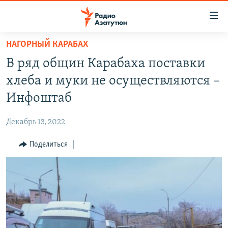
Ссылки
доступа
Перейти
НАГОРНЫЙ КАРАБАХ
к
ГЛАВНАЯ
В ряд общин Карабаха поставки
основному
НОВОСТИ
содержанию
хлеба и муки не осуществляются –
ПОЛИТИКА
Перейти
Инфоштаб
к
ОБЩЕСТВО
основной
Декабрь 13, 2022
ЭКОНОМИКА
навигации
Перейти
Поделиться
РЕГИОН
к
НАГОРНЫЙ КАРАБАХ
поиску
КУЛЬТУРА
СПОРТ
АРХИВ