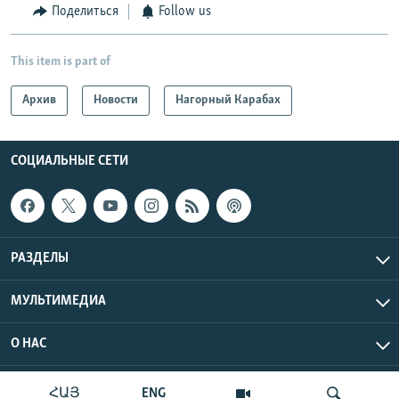
Поделиться
Follow us
This item is part of
Архив
Новости
Нагорный Карабах
СОЦИАЛЬНЫЕ СЕТИ
РАЗДЕЛЫ
МУЛЬТИМЕДИА
О НАС
Радио Азатутюн © 2026 RFE/RL, Inc. Все права защищены.
ՀԱՅ
ENG