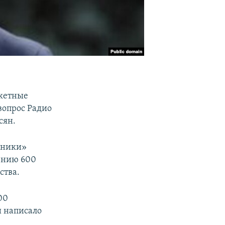
акетные
 вопрос Радио
сян.
чники»
мению 600
ства.
00
и написало