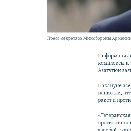
Пресс-секретарь Минобороны Армении
Информация о
комплексы и р
Азатутюн зая
Накануне азе
написали, чт
ракет и прот
«Тегеранская
противотанков
азербайджанс