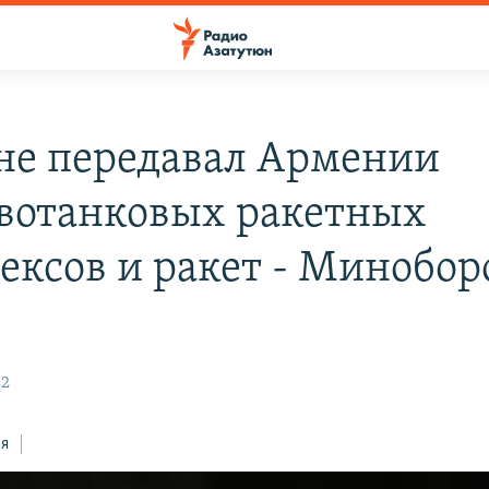
не передавал Армении
вотанковых ракетных
ексов и ракет - Минобо
22
ся