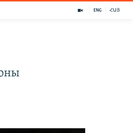
ENG
ՀԱՅ
роны