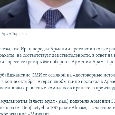
 Арам Торосян
 том, что Иран передал Армении противотанковые р
акеты, не соответствует действительности, в ответ на
вил пресс-секретарь Минобороны Армении Арам Торо
рбайджанские СМИ со ссылкой на «достоверные исто
о в конце октября Тегеран якобы тайно поставил в Ар
ивотанковых ракетные комплексов иранского производ
 муллакратия (власть мулл -
ред.
) подарила Армении 5
ых ракет Dehjlaviyeh и 100 ракет Almas», - в частност
кое издание «Минвал».