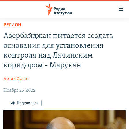
Ссылки
доступа
Перейти
РЕГИОН
к
ГЛАВНАЯ
Азербайджан пытается создать
основному
НОВОСТИ
содержанию
основания для установления
ПОЛИТИКА
Перейти
контроля над Лачинским
к
ОБЩЕСТВО
коридором - Марукян
основной
ЭКОНОМИКА
навигации
Артак Хулян
Перейти
РЕГИОН
к
Ноябрь 25, 2022
НАГОРНЫЙ КАРАБАХ
поиску
КУЛЬТУРА
Поделиться
СПОРТ
АРХИВ