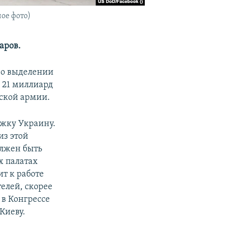
ое фото)
аров.
 о выделении
 21 миллиард
нской армии.
ржку Украину.
из этой
олжен быть
х палатах
т к работе
телей, скорее
 в Конгрессе
Киеву.