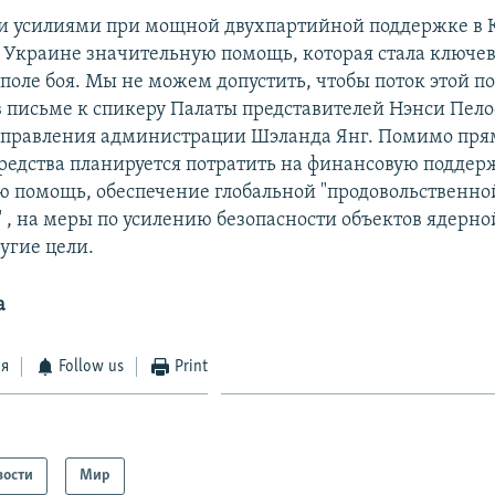
 усилиями при мощной двухпартийной поддержке в 
 Украине значительную помощь, которая стала ключе
 поле боя. Мы не можем допустить, чтобы поток этой п
 в письме к спикеру Палаты представителей Нэнси Пело
управления администрации Шэланда Янг. Помимо пря
редства планируется потратить на финансовую подде
 помощь, обеспечение глобальной "продовольственно
" , на меры по усилению безопасности объектов ядерн
угие цели.
а
ся
Follow us
Print
вости
Мир