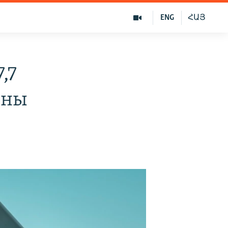
ENG
ՀԱՅ
,7
ины