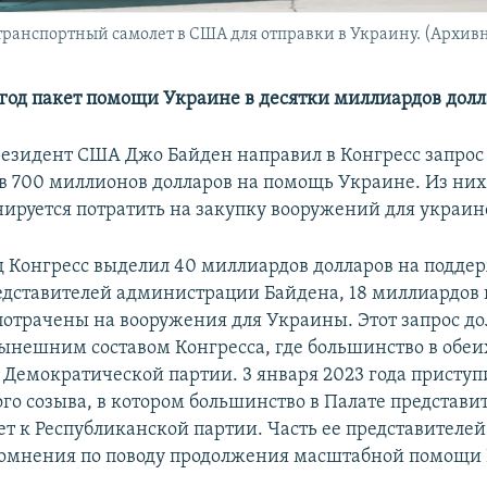
ранспортный самолет в США для отправки в Украину. (Архивн
а год пакет помощи Украине в десятки миллиардов долл
резидент США Джо Байден направил в Конгресс запрос
в 700 миллионов долларов на помощь Украине. Из них
нируется потратить на закупку вооружений для украи
д Конгресс выделил 40 миллиардов долларов на подде
едставителей администрации Байдена, 18 миллиардов 
отрачены на вооружения для Украины. Этот запрос д
ынешним составом Конгресса, где большинство в обеи
Демократической партии. 3 января 2023 года приступи
го созыва, в котором большинство в Палате представи
ет к Республиканской партии. Часть ее представителей
омнения по поводу продолжения масштабной помощи 