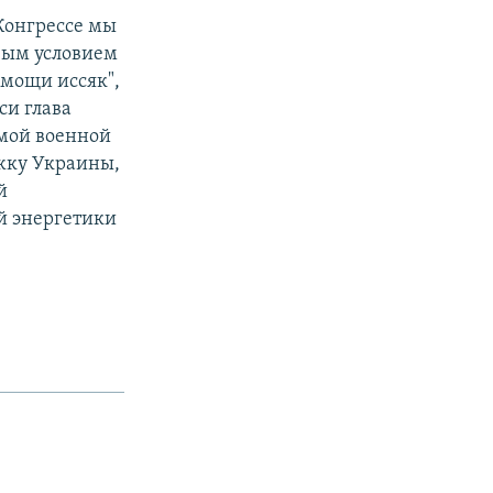
Конгрессе мы
вым условием
омощи иссяк",
си глава
мой военной
ржку Украины,
й
ой энергетики