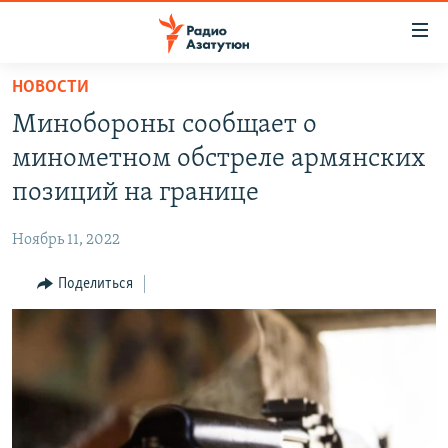
Ссылки
доступа
Перейти
НОВОСТИ
к
ГЛАВНАЯ
Минобороны сообщает о
основному
НОВОСТИ
содержанию
минометном обстреле армянских
ПОЛИТИКА
Перейти
позиций на границе
к
ОБЩЕСТВО
основной
Ноябрь 11, 2022
ЭКОНОМИКА
навигации
Перейти
Поделиться
РЕГИОН
к
НАГОРНЫЙ КАРАБАХ
поиску
КУЛЬТУРА
СПОРТ
АРХИВ