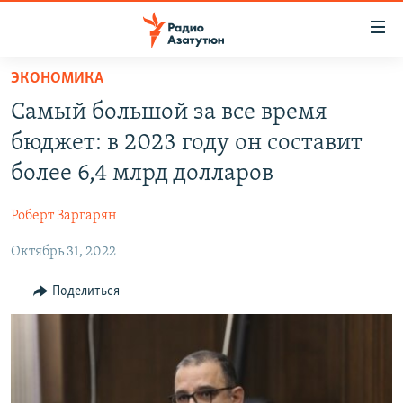
Ссылки
доступа
Перейти
ЭКОНОМИКА
к
ГЛАВНАЯ
Самый большой за все время
основному
НОВОСТИ
содержанию
бюджет: в 2023 году он составит
ПОЛИТИКА
Перейти
более 6,4 млрд долларов
к
ОБЩЕСТВО
основной
Роберт Заргарян
ЭКОНОМИКА
навигации
Перейти
Октябрь 31, 2022
РЕГИОН
к
НАГОРНЫЙ КАРАБАХ
Поделиться
поиску
КУЛЬТУРА
СПОРТ
АРХИВ