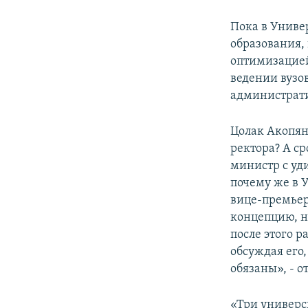
Пока в Униве
образования, 
оптимизацией
ведении вузов
администрати
Цолак Акопян
ректора? А с
министр с уди
почему же в 
вице-премьер
концепцию, но
после этого р
обсуждая его
обязаны», - 
«Три универси