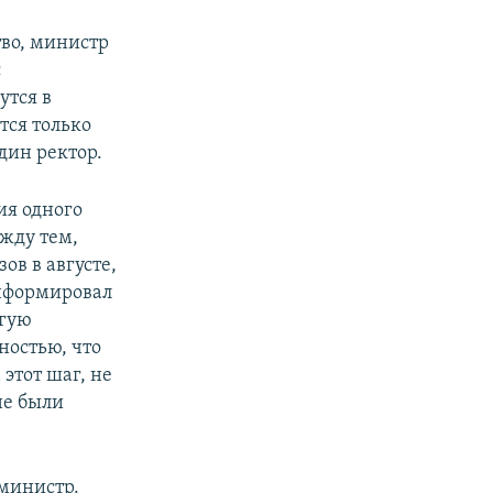
во, министр
с
утся в
тся только
дин ректор.
ия одного
ежду тем,
ов в августе,
информировал
угую
ностью, что
 этот шаг, не
не были
 министр.