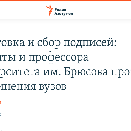
товка и сбор подписей:
нты и профессора
рситета им. Брюсова про
инения вузов
н
2
ся