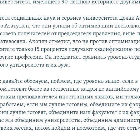
ниверситета, имеющего 90-летнюю историю, с другим
тета социальных наук и сервиса университета Цолак 
о Азатутюн, что они узнали об оптимизации нескольк
 совета попечителей от председателя правления, вице-
тевосяна. Акопян отметил, что не против оптимизации
ситете только 15 процентов получают квалификацию пе
ругие профессии. Он предлагает сравнить уровень сту
го университета и их вуза.
 давайте обоснуем, поймем, где уровень выше, если в
ом готовят более качественные кадры по английскому
отовим преподавателей иностранных языков, мы только
работаем, если мы лучше готовим, объедините их факу
они лучше готовят, объедините наш факультет с их фак
час мы объединим университеты, объединим админист
своих местах, потом пойдем и посмотрим, где что есть»,