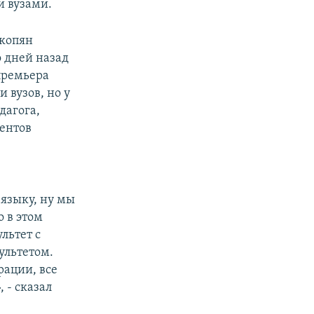
и вузами.
Акопян
о дней назад
премьера
 вузов, но у
дагога,
дентов
 языку, ну мы
 в этом
льтет с
ультетом.
рации, все
 - сказал