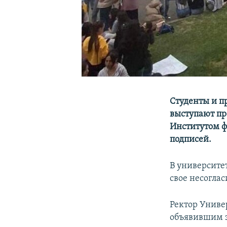
Студенты и п
выступают пр
Институтом ф
подписей.
В университе
свое несогла
Ректор Униве
объявившим з