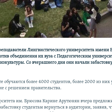
реподаватели Лингвистического университета имени 
отив объединения их вуза с Педагогическим универси
изкультуры. Со вчерашнего дня они начали забастовку
те обучаются более 4000 студентов, более 2000 из них
сие с решением правительства.
рситета им. Брюсова Карине Арутюнян вчера предлож
абастовку студентам вернуться в аудитории, заявив, ч