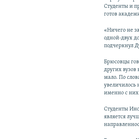
Студенты и пр
готов академи
«Ничего не за
одной-двух до
подчеркнул Д
Брюсовцы гово
других вузов 
мало. По слов
увеличилось 
именно с них
Студенты Инс
является луч
направленнос