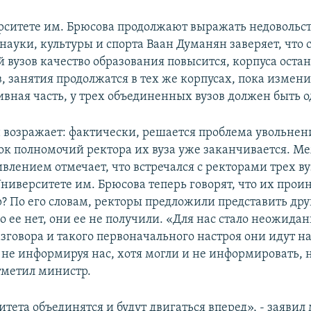
рситете им. Брюсова продолжают выражать недовольст
науки, культуры и спорта Ваан Думанян заверяет, что 
 вузов качество образования повысится, корпуса остан
, занятия продолжатся в тех же корпусах, пока измени
вная часть, у трех объединенных вузов должен быть о
 возражает: фактически, решается проблема увольнен
рок полномочий ректора их вуза уже заканчивается. М
влением отмечает, что встречался с ректорами трех вуз
Университете им. Брюсова теперь говорят, что их про
? По его словам, ректоры предложили представить др
 ее нет, они ее не получили. «Для нас стало неожидан
азговора и такого первоначального настроя они идут на
, не информируя нас, хотя могли и не информировать, 
отметил министр.
тета объединятся и будут двигаться вперед», - заявил