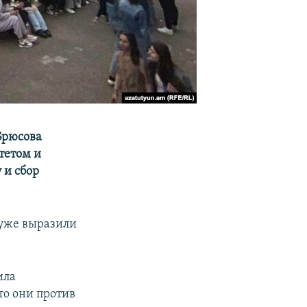
Брюсова
тетом и
 и сбор
 уже выразили
ила
то они против