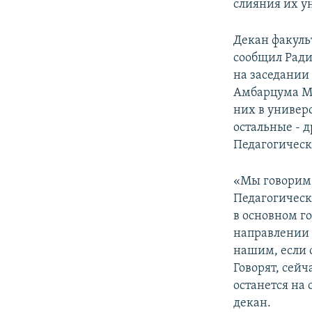
слияния их у
Декан факуль
сообщил Ради
на заседании
Амбарцума Ма
них в универ
остальные - д
Педагогическо
«Мы говорим:
Педагогическ
в основном г
направлении 
нашим, если 
Говорят, сей
останется на 
декан.