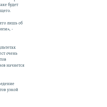
аке будет
ущего.
сего лишь об
ием», -
ультетах
ест очень
нтов
зов начнется
ведение
тов узкой