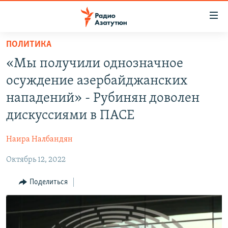
Ссылки
доступа
Перейти
ПОЛИТИКА
к
ГЛАВНАЯ
«Мы получили однозначное
основному
НОВОСТИ
содержанию
осуждение азербайджанских
ПОЛИТИКА
Перейти
нападений» - Рубинян доволен
к
ОБЩЕСТВО
дискуссиями в ПАСЕ
основной
ЭКОНОМИКА
навигации
Наира Налбандян
Перейти
РЕГИОН
к
Октябрь 12, 2022
НАГОРНЫЙ КАРАБАХ
поиску
КУЛЬТУРА
Поделиться
СПОРТ
АРХИВ