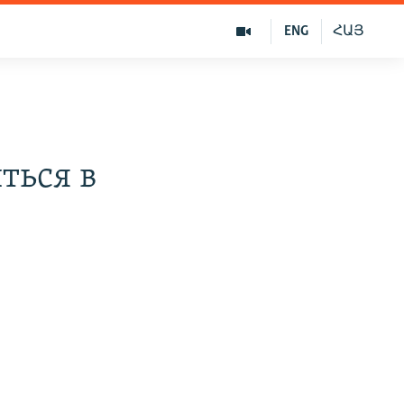
ENG
ՀԱՅ
ться в