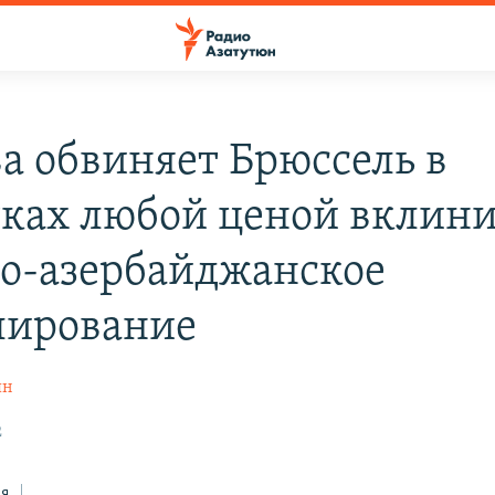
а обвиняет Брюссель в
ках любой ценой вклини
о-азербайджанское
лирование
ян
2
ся