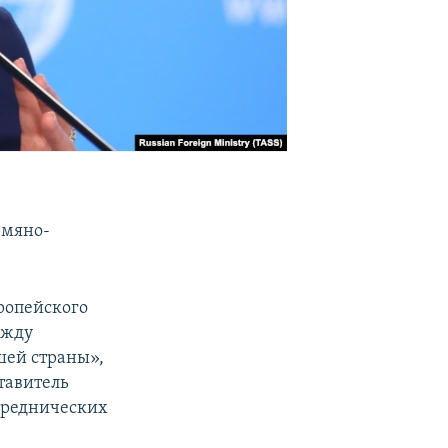
рмяно-
ропейского
ежду
шей страны»,
тавитель
среднических