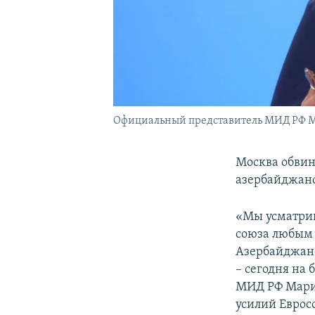
Официальный представитель МИД РФ М
Москва обвин
азербайджанс
«Мы усматрив
союза любым 
Азербайджано
– сегодня на
МИД РФ Мария
усилий Еврос