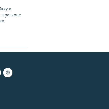
Баку и
 в регионе
ии,