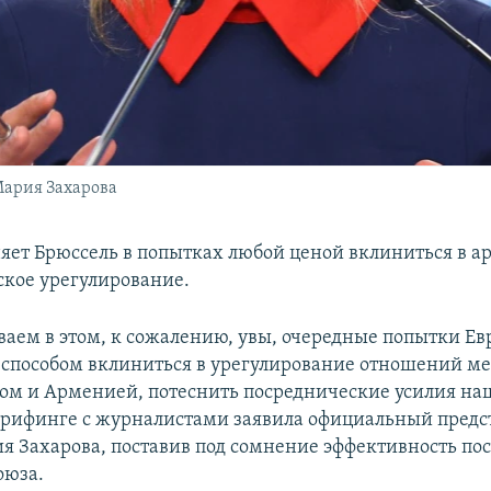
ария Захарова
яет Брюссель в попытках любой ценой вклиниться в а
кое урегулирование.
аем в этом, к сожалению, увы, очередные попытки Ев
способом вклиниться в урегулирование отношений м
м и Арменией, потеснить посреднические усилия на
 брифинге с журналистами заявила официальный предс
 Захарова, поставив под сомнение эффективность по
оюза.