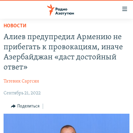
Ссылки
доступа
Перейти
НОВОСТИ
к
ГЛАВНАЯ
Алиев предупредил Армению не
основному
НОВОСТИ
содержанию
прибегать к провокациям, иначе
ПОЛИТИКА
Перейти
Азербайджан «даст достойный
к
ОБЩЕСТВО
ответ»
основной
ЭКОНОМИКА
навигации
Татевик Саргсян
Перейти
РЕГИОН
к
Сентябрь 21, 2022
НАГОРНЫЙ КАРАБАХ
поиску
КУЛЬТУРА
Поделиться
СПОРТ
АРХИВ