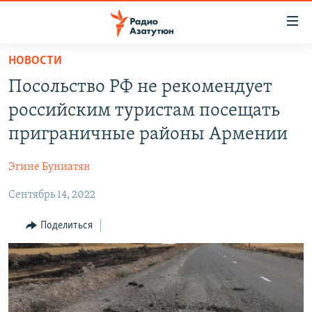
Ссылки
доступа
Перейти
НОВОСТИ
к
ГЛАВНАЯ
Посольство РФ не рекомендует
основному
НОВОСТИ
содержанию
российским туристам посещать
ПОЛИТИКА
Перейти
приграничные районы Армении
к
ОБЩЕСТВО
основной
Эгине Буниатян
ЭКОНОМИКА
навигации
Перейти
Сентябрь 14, 2022
РЕГИОН
к
НАГОРНЫЙ КАРАБАХ
Поделиться
поиску
КУЛЬТУРА
СПОРТ
АРХИВ