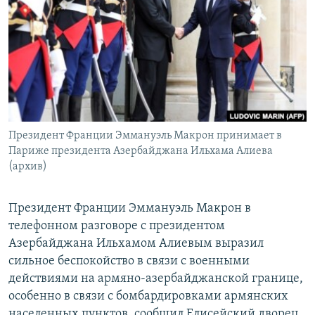
Հայերեն
English
Русский
Все сайты Радио Азатутюн
Президент Франции Эммануэль Макрон принимает в
Париже президента Азербайджана Ильхама Алиева
(архив)
Президент Франции Эммануэль Макрон в
телефонном разговоре с президентом
Азербайджана Ильхамом Алиевым выразил
сильное беспокойство в связи с военными
действиями на армяно-азербайджанской границе,
особенно в связи с бомбардировками армянских
населенных пунктов, сообщил Елисейский дворец.