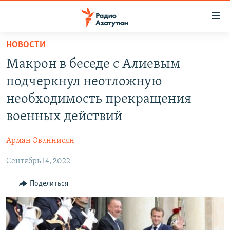
Ссылки
доступа
Перейти
НОВОСТИ
к
ГЛАВНАЯ
Макрон в беседе с Алиевым
основному
НОВОСТИ
содержанию
подчеркнул неотложную
ПОЛИТИКА
Перейти
необходимость прекращения
к
ОБЩЕСТВО
военных действий
основной
ЭКОНОМИКА
навигации
Арман Ованнисян
Перейти
РЕГИОН
к
Сентябрь 14, 2022
НАГОРНЫЙ КАРАБАХ
поиску
КУЛЬТУРА
Поделиться
СПОРТ
АРХИВ