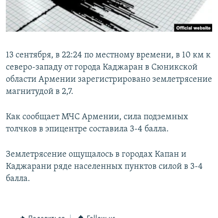
Հայերեն
English
Русский
13 сентября, в 22:24 по местному времени, в 10 км к
северо-западу от города Каджаран в Сюникской
области Армении зарегистрировано землетрясение
Все сайты Радио Азатутюн
магнитудой в 2,7.
Как сообщает МЧС Армении, сила подземных
толчков в эпицентре составила 3-4 балла.
Землетрясение ощущалось в городах Капан и
Каджарани ряде населенных пунктов силой в 3-4
балла.