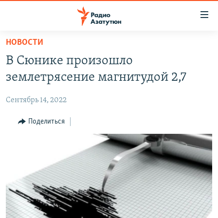
Ссылки
доступа
Перейти
НОВОСТИ
к
ГЛАВНАЯ
В Сюнике произошло
основному
НОВОСТИ
содержанию
землетрясение магнитудой 2,7
ПОЛИТИКА
Перейти
к
Сентябрь 14, 2022
ОБЩЕСТВО
основной
ЭКОНОМИКА
Поделиться
навигации
Перейти
РЕГИОН
к
НАГОРНЫЙ КАРАБАХ
поиску
КУЛЬТУРА
СПОРТ
АРХИВ