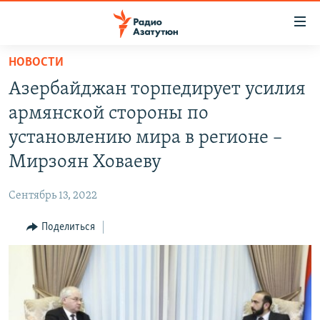
Ссылки
доступа
Перейти
НОВОСТИ
к
ГЛАВНАЯ
Азербайджан торпедирует усилия
основному
НОВОСТИ
содержанию
армянской стороны по
ПОЛИТИКА
Перейти
установлению мира в регионе –
к
ОБЩЕСТВО
Мирзоян Ховаеву
основной
ЭКОНОМИКА
навигации
Сентябрь 13, 2022
Перейти
РЕГИОН
к
Поделиться
НАГОРНЫЙ КАРАБАХ
поиску
КУЛЬТУРА
СПОРТ
АРХИВ