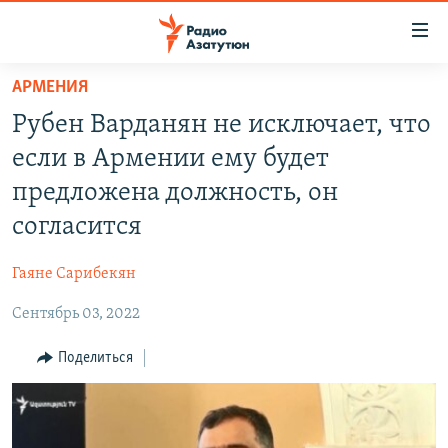
Ссылки
доступа
Перейти
АРМЕНИЯ
к
ГЛАВНАЯ
Рубен Варданян не исключает, что
основному
НОВОСТИ
содержанию
если в Армении ему будет
ПОЛИТИКА
Перейти
предложена должность, он
к
ОБЩЕСТВО
согласится
основной
ЭКОНОМИКА
навигации
Гаяне Сарибекян
Перейти
РЕГИОН
к
Сентябрь 03, 2022
НАГОРНЫЙ КАРАБАХ
поиску
КУЛЬТУРА
Поделиться
СПОРТ
АРХИВ