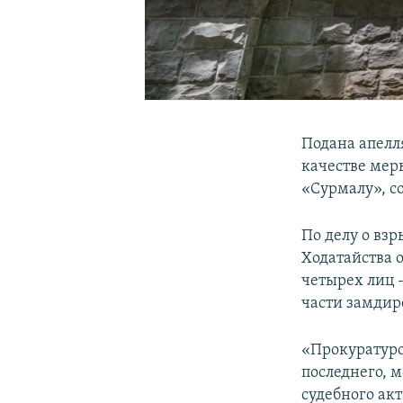
Подана апелл
качестве мер
«Сурмалу», с
По делу о взр
Ходатайства 
четырех лиц 
части замдир
«Прокуратуро
последнего, 
судебного акт