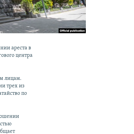
нии ареста в
гового центра
м лицам.
ии трех из
атайство по
тношении
остью
общает