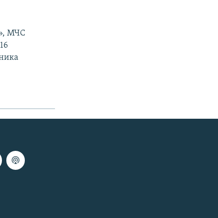
у», МЧС
16
аника