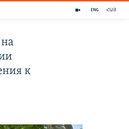
ENG
ՀԱՅ
 на
нии
ения к