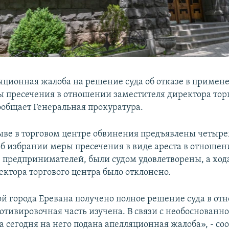
яционная жалоба на решение суда об отказе в примене
ы пресечения в отношении заместителя директора тор
ообщает Генеральная прокуратура.
ыве в торговом центре
обвинения предъявлены четыре
об избрании меры пресечения в виде ареста в отношен
- предпринимателей, были судом удовлетворены, а ход
ектора торгового центра было отклонено.
й города Еревана получено полное решение суда в о
мотивировочная часть изучена. В связи с необоснованн
а сегодня на него подана апелляционная жалоба», - со