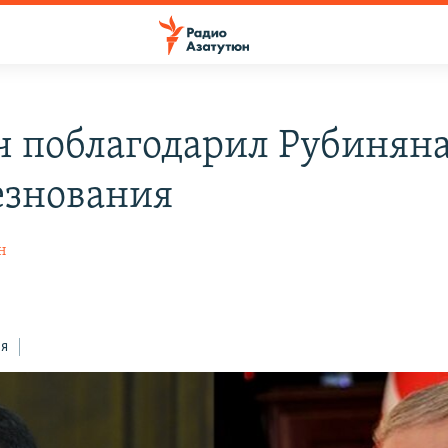
 поблагодарил Рубиняна
езнования
н
ся