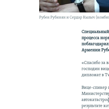
Рубен Рубинян и Сердар Кылыч (комби
Специальный 
процесса но
поблагодарил
Армении Рубе
«Спасибо за 
господин виц
дипломат в Tw
Вице-спикер 
Министерству
автокатастро
результате к