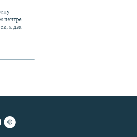
бену
м центре
ек, а два