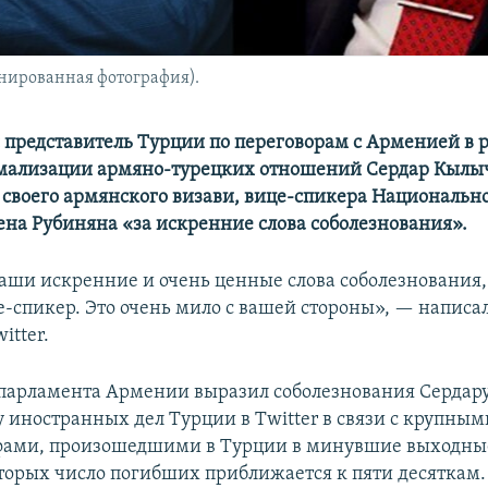
нированная фотография).
представитель Турции по переговорам с Арменией в 
рмализации армяно-турецких отношений Сердар Кылы
 своего армянского визави, вице-спикера Национальн
на Рубиняна «за искренние слова соболезнования».
ваши искренние и очень ценные слова соболезнования
е-спикер. Это очень мило с вашей стороны», — написа
itter.
парламента Армении выразил соболезнования Сердар
 иностранных дел Турции в Twitter в связи с крупным
фами, произошедшими в Турции в минувшие выходные
оторых число погибших приближается к пяти десяткам.