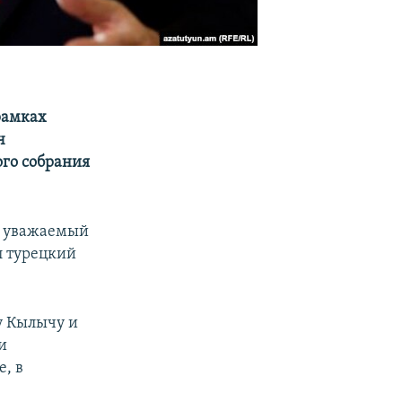
рамках
ч
ого собрания
, уважаемый
л турецкий
у Кылычу и
и
, в