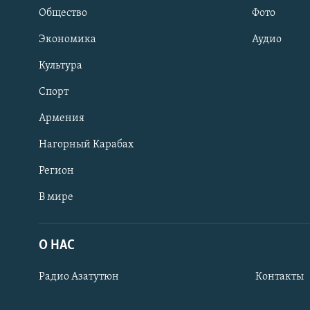
Общество
Фото
Экономика
Аудио
Культура
Спорт
Армения
Нагорный Карабах
Регион
В мире
Հայերեն
English
О НАС
Русский
Радио Азатутюн
Контакты
Все сайты Радио Азатутюн