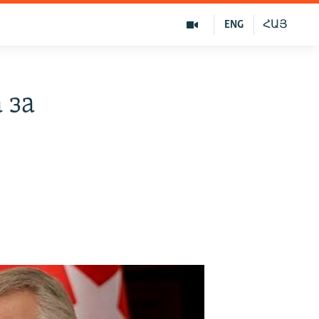
ENG
ՀԱՅ
 за