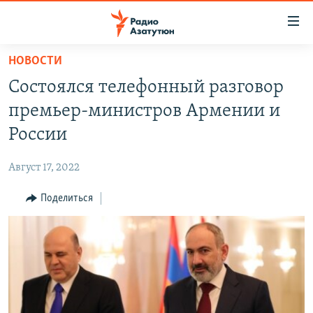
Ссылки
доступа
Перейти
НОВОСТИ
к
ГЛАВНАЯ
Состоялся телефонный разговор
основному
НОВОСТИ
содержанию
премьер-министров Армении и
ПОЛИТИКА
Перейти
России
к
ОБЩЕСТВО
основной
Август 17, 2022
ЭКОНОМИКА
навигации
Перейти
Поделиться
РЕГИОН
к
НАГОРНЫЙ КАРАБАХ
поиску
КУЛЬТУРА
СПОРТ
АРХИВ