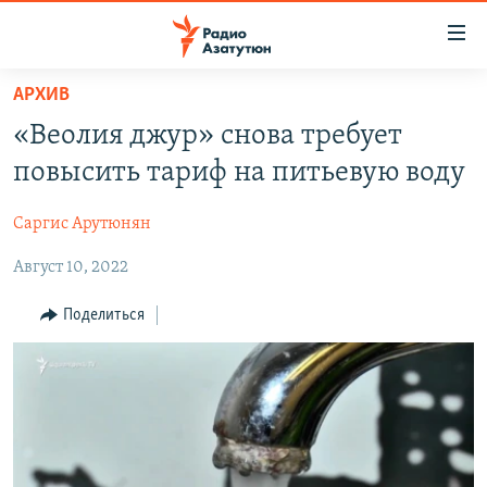
Ссылки
доступа
Перейти
АРХИВ
к
ГЛАВНАЯ
«Веолия джур» снова требует
основному
НОВОСТИ
содержанию
повысить тариф на питьевую воду
ПОЛИТИКА
Перейти
к
Саргис Арутюнян
ОБЩЕСТВО
основной
Август 10, 2022
ЭКОНОМИКА
навигации
Перейти
РЕГИОН
Поделиться
к
НАГОРНЫЙ КАРАБАХ
поиску
КУЛЬТУРА
СПОРТ
АРХИВ