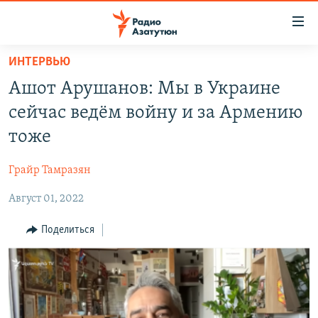
Ссылки
доступа
Перейти
ИНТЕРВЬЮ
к
ГЛАВНАЯ
Ашот Арушанов: Мы в Украине
основному
НОВОСТИ
содержанию
сейчас ведём войну и за Армению
ПОЛИТИКА
Перейти
тоже
к
ОБЩЕСТВО
основной
Грайр Тамразян
ЭКОНОМИКА
навигации
Перейти
Август 01, 2022
РЕГИОН
к
НАГОРНЫЙ КАРАБАХ
Поделиться
поиску
КУЛЬТУРА
СПОРТ
АРХИВ