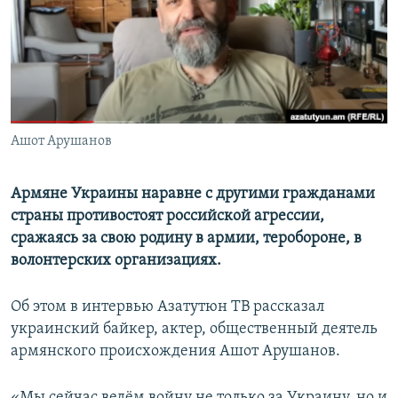
Հայերեն
English
Русский
Ашот Арушанов
Все сайты Радио Азатутюн
Армяне Украины наравне с другими гражданами
страны противостоят российской агрессии,
сражаясь за свою родину в армии, теробороне, в
волонтерских организациях.
Об этом в интервью Азатутюн ТВ рассказал
украинский байкер, актер, общественный деятель
армянского происхождения Ашот Арушанов.
«Мы сейчас ведём войну не только за Украину, но и