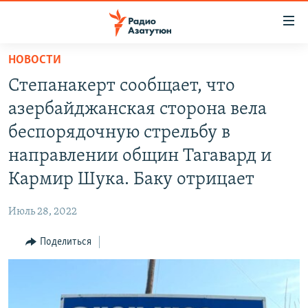
Ссылки
доступа
Перейти
НОВОСТИ
к
ГЛАВНАЯ
Степанакерт сообщает, что
основному
НОВОСТИ
содержанию
азербайджанская сторона вела
ПОЛИТИКА
Перейти
беспорядочную стрельбу в
к
ОБЩЕСТВО
направлении общин Тагавард и
основной
ЭКОНОМИКА
навигации
Кармир Шука. Баку отрицает
Перейти
РЕГИОН
к
Июль 28, 2022
НАГОРНЫЙ КАРАБАХ
поиску
Поделиться
КУЛЬТУРА
СПОРТ
АРХИВ