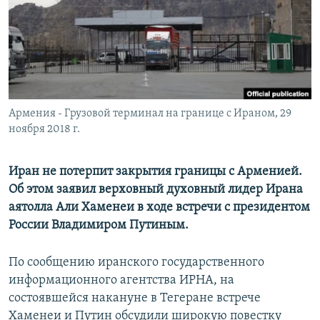
Հայերեն
English
Русский
Армения - Грузовой терминал на границе с Ираном, 29
Все сайты Радио Азатутюн
ноября 2018 г.
Иран не потерпит закрытия границы с Арменией.
Об этом заявил верховный духовный лидер Ирана
аятолла Али Хаменеи в ходе встречи с президентом
России Владимиром Путиным.
По сообщению иранского государственного
информационного агентства ИРНА, на
состоявшейся накануне в Тегеране встрече
Хаменеи и Путин обсудили широкую повестку