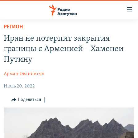
Ссылки
доступа
Перейти
РЕГИОН
к
ГЛАВНАЯ
Иран не потерпит закрытия
основному
НОВОСТИ
содержанию
границы с Арменией – Хаменеи
ПОЛИТИКА
Перейти
Путину
к
ОБЩЕСТВО
основной
Арман Ованнисян
ЭКОНОМИКА
навигации
Перейти
Июль 20, 2022
РЕГИОН
к
НАГОРНЫЙ КАРАБАХ
Поделиться
поиску
КУЛЬТУРА
СПОРТ
АРХИВ