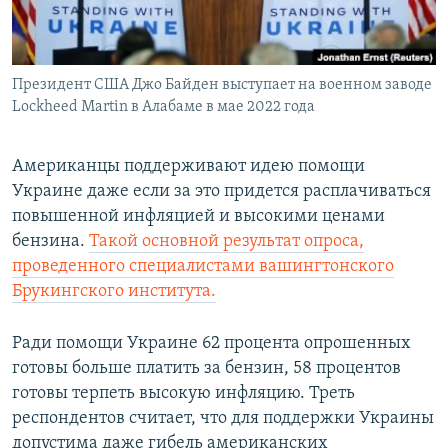
Հայերեն
English
Президент США Джо Байден выступает на военном заводе
Русский
Lockheed Martin в Алабаме в мае 2022 года
Все сайты Радио Азатутюн
Американцы поддерживают идею помощи
Украине даже если за это придется расплачиваться
повышенной инфляцией и высокими ценами
бензина.
Такой основной результат опроса,
проведенного специалистами вашингтонского
Брукингского института.
Ради помощи Украине 62 процента опрошенных
готовы больше платить за бензин, 58 процентов
готовы терпеть высокую инфляцию. Треть
респондентов считает, что для поддержки Украины
допустима даже гибель американских