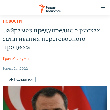
Ссылки
доступа
Перейти
НОВОСТИ
к
ГЛАВНАЯ
Байрамов предупредил о рисках
основному
НОВОСТИ
содержанию
затягивания переговорного
ПОЛИТИКА
Перейти
процесса
к
ОБЩЕСТВО
основной
Грач Мелкумян
ЭКОНОМИКА
навигации
Перейти
Июнь 24, 2022
РЕГИОН
к
НАГОРНЫЙ КАРАБАХ
Поделиться
поиску
КУЛЬТУРА
СПОРТ
АРХИВ