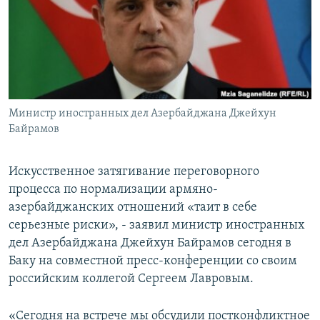
Հայերեն
English
Русский
Министр иностранных дел Азербайджана Джейхун
Все сайты Радио Азатутюн
Байрамов
Искусственное затягивание переговорного
процесса по нормализации армяно-
азербайджанских отношений «таит в себе
серьезные риски», - заявил министр иностранных
дел Азербайджана Джейхун Байрамов сегодня в
Баку на совместной пресс-конференции со своим
российским коллегой Сергеем Лавровым.
«Сегодня на встрече мы обсудили постконфликтное