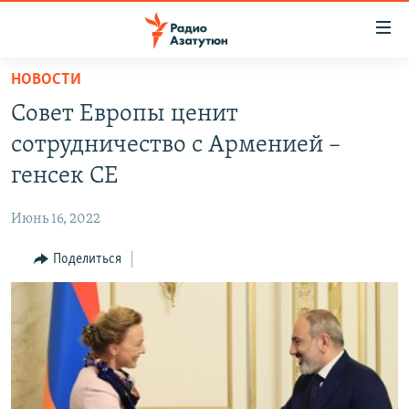
Ссылки
доступа
Перейти
НОВОСТИ
к
ГЛАВНАЯ
Совет Европы ценит
основному
НОВОСТИ
содержанию
сотрудничество с Арменией –
ПОЛИТИКА
Перейти
генсек СЕ
к
ОБЩЕСТВО
основной
Июнь 16, 2022
ЭКОНОМИКА
навигации
Перейти
Поделиться
РЕГИОН
к
НАГОРНЫЙ КАРАБАХ
поиску
КУЛЬТУРА
СПОРТ
АРХИВ