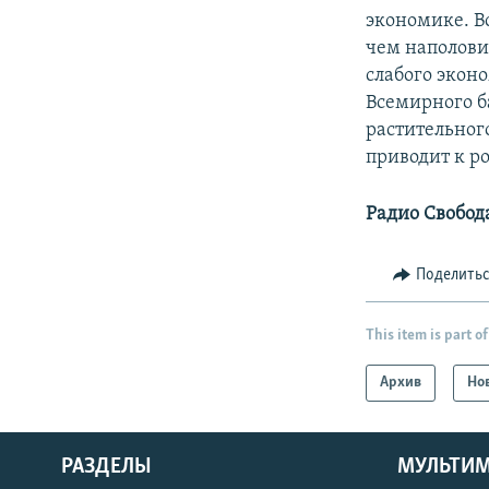
экономике. В
чем наполови
слабого экон
Всемирного б
растительног
приводит к ро
Радио Свобод
Поделить
This item is part of
Архив
Но
РАЗДЕЛЫ
МУЛЬТИ