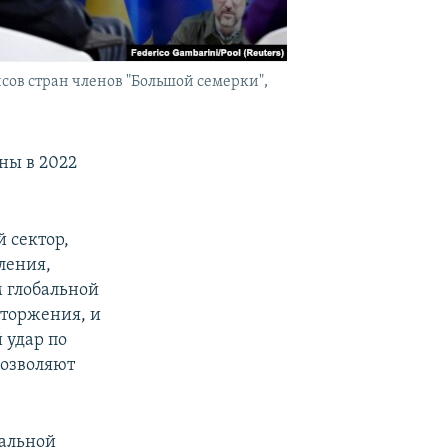
ов стран членов "Большой семерки",
ны в 2022
 сектор,
ления,
м глобальной
вторжения, и
 удар по
позволяют
бальной