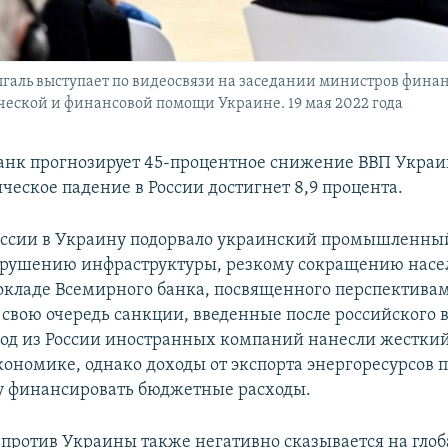
ль выступает по видеосвязи на заседании министров финанс
еской и финансовой помощи Украине. 19 мая 2022 года
нк прогнозирует 45-процентное снижение ВВП Украи
ческое падение в России достигнет 8,9 процента.
ссии в Украину подорвало украинский промышленный
зрушению инфраструктуры, резкому сокращению насе
докладе Всемирного банка, посвященного перспектива
 свою очередь санкции, введенные после российского 
од из России иностранных компаний нанесли жесткий
кономике, однако доходы от экспорта энергоресурсов 
у финансировать бюджетные расходы.
 против Украины также негативно сказывается на гло