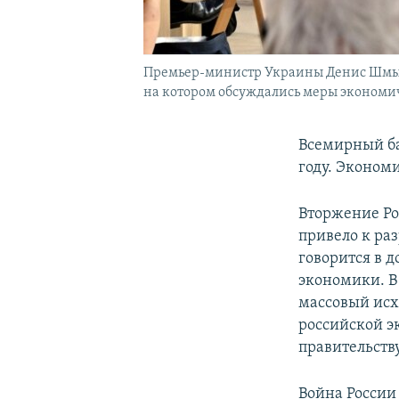
Премьер-министр Украины Денис Шмыга
на котором обсуждались меры экономич
Всемирный ба
году. Экономи
Вторжение Ро
привело к ра
говорится в 
экономики. В
массовый исх
российской э
правительств
Война России