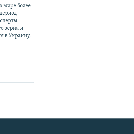
в мире более
 период
ксперты
о зерна и
я в Украину,