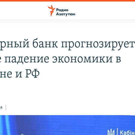
рный банк прогнозируе
е падение экономики в
не и РФ
ся