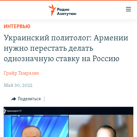
Ссылки
доступа
Перейти
ИНТЕРВЬЮ
к
ГЛАВНАЯ
Украинский политолог: Армении
основному
НОВОСТИ
содержанию
нужно перестать делать
ПОЛИТИКА
Перейти
однозначную ставку на Россию
к
ОБЩЕСТВО
основной
Грайр Тамразян
ЭКОНОМИКА
навигации
Перейти
Май 30, 2022
РЕГИОН
к
НАГОРНЫЙ КАРАБАХ
Поделиться
поиску
КУЛЬТУРА
СПОРТ
АРХИВ