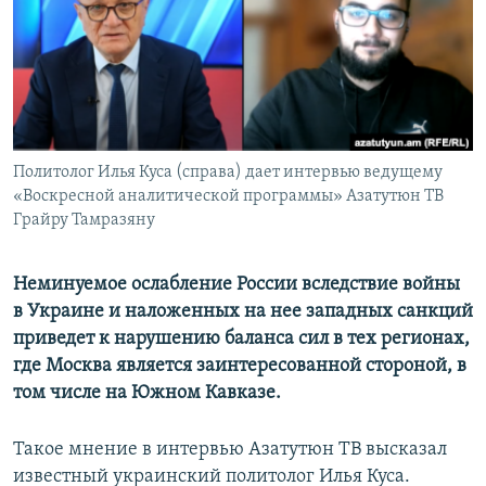
Հայերեն
English
Русский
Политолог Илья Куса (справа) дает интервью ведущему
Все сайты Радио Азатутюн
«Воскресной аналитической программы» Азатутюн ТВ
Грайру Тамразяну
Неминуемое ослабление России вследствие войны
в Украине и наложенных на нее западных санкций
приведет к нарушению баланса сил в тех регионах,
где Москва является заинтересованной стороной, в
том числе на Южном Кавказе.
Такое мнение в интервью Азатутюн ТВ высказал
известный украинский политолог Илья Куса.