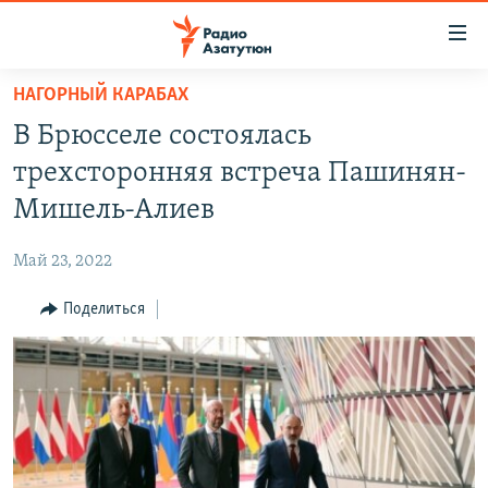
Ссылки
доступа
Перейти
НАГОРНЫЙ КАРАБАХ
к
ГЛАВНАЯ
В Брюсселе состоялась
основному
НОВОСТИ
содержанию
трехсторонняя встреча Пашинян-
ПОЛИТИКА
Перейти
Мишель-Алиев
к
ОБЩЕСТВО
основной
Май 23, 2022
ЭКОНОМИКА
навигации
Перейти
Поделиться
РЕГИОН
к
НАГОРНЫЙ КАРАБАХ
поиску
КУЛЬТУРА
СПОРТ
АРХИВ