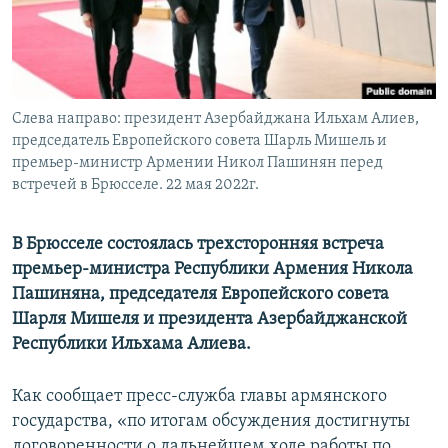
Հայերեն
English
Русский
Слева направо: президент Азербайджана Ильхам Алиев,
председатель Европейского совета Шарль Мишель и
Все сайты Радио Азатутюн
премьер-министр Армении Никол Пашинян перед
встречей в Брюсселе. 22 мая 2022г.
В Брюсселе состоялась трехсторонняя встреча
премьер-министра Республики Армения Никола
Пашиняна, председателя Европейского совета
Шарля Мишеля и президента Азербайджанской
Республики Ильхама Алиева.
Как сообщает пресс-служба главы армянского
государства, «по итогам обсуждения достигнуты
договоренности о дальнейшем ходе работы по