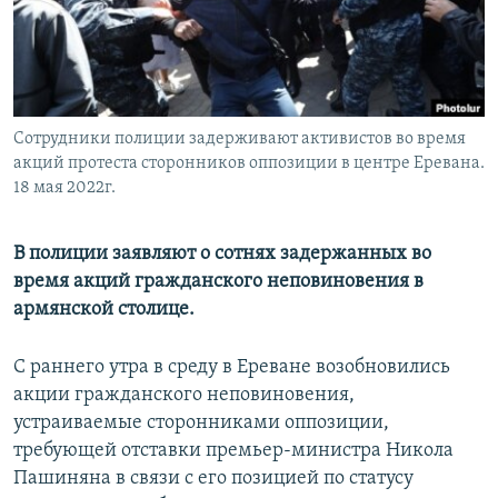
Հայերեն
English
Русский
Сотрудники полиции задерживают активистов во время
акций протеста сторонников оппозиции в центре Еревана.
Все сайты Радио Азатутюн
18 мая 2022г.
В полиции заявляют о сотнях задержанных во
время акций гражданского неповиновения в
армянской столице.
С раннего утра в среду в Ереване возобновились
акции гражданского неповиновения,
устраиваемые сторонниками оппозиции,
требующей отставки премьер-министра Никола
Пашиняна в связи с его позицией по статусу