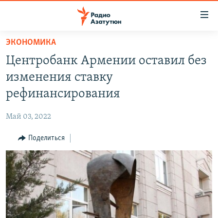
Ссылки
доступа
Перейти
ЭКОНОМИКА
к
ГЛАВНАЯ
Центробанк Армении оставил без
основному
НОВОСТИ
содержанию
изменения ставку
ПОЛИТИКА
Перейти
рефинансирования
к
ОБЩЕСТВО
основной
Май 03, 2022
ЭКОНОМИКА
навигации
Перейти
Поделиться
РЕГИОН
к
НАГОРНЫЙ КАРАБАХ
поиску
КУЛЬТУРА
СПОРТ
АРХИВ