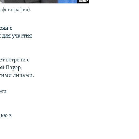
 фотография).
оян с
 для участия
т встречи с
й Пауэр,
гими лицами.
ыми
чью в