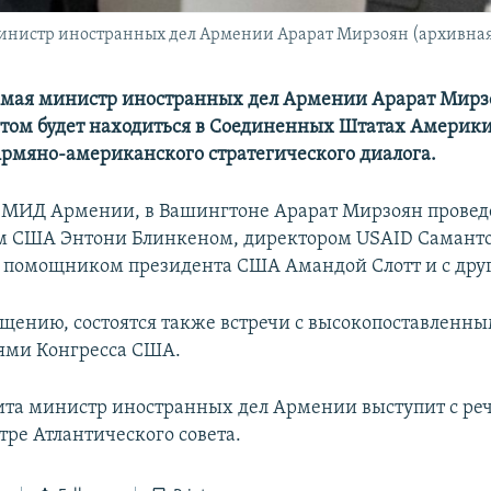
инистр иностранных дел Армении Арарат Мирзоян (архивная
-е мая министр иностранных дел Армении Арарат Мирз
том будет находиться в Соединенных Штатах Америки
Армяно-американского стратегического диалога.
 МИД Армении, в Вашингтоне Арарат Мирзоян проведе
м США Энтони Блинкеном, директором USAID Саманто
 помощником президента США Амандой Слотт и с дру
бщению, состоятся также встречи с высокопоставленн
ями Конгресса США.
ита министр иностранных дел Армении выступит с ре
тре Атлантического совета.