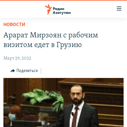
Ссылки
доступа
Перейти
НОВОСТИ
к
ГЛАВНАЯ
Арарат Мирзоян с рабочим
основному
НОВОСТИ
содержанию
визитом едет в Грузию
ПОЛИТИКА
Перейти
к
Март 29, 2022
ОБЩЕСТВО
основной
ЭКОНОМИКА
Поделиться
навигации
Перейти
РЕГИОН
к
НАГОРНЫЙ КАРАБАХ
поиску
КУЛЬТУРА
СПОРТ
АРХИВ