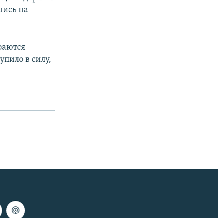
шись на
раются
упило в силу,