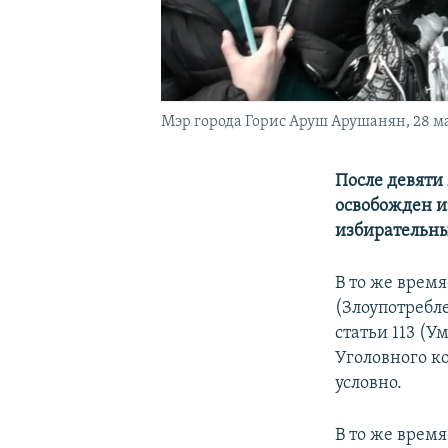
Мэр города Горис Аруш Арушанян, 28 ма
После девяти
освобожден и
избирательны
В то же врем
(Злоупотребл
статьи 113 (
Уголовного к
условно.
В то же время