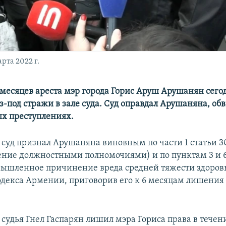
рта 2022 г.
 месяцев ареста мэр города Горис Аруш Арушанян сего
з-под стражи в зале суда. Суд оправдал Арушаняна, об
х преступлениях.
я суд признал Арушаняна виновным по части 1 статьи 3
ение должностными полномочиями) и по пунктам 3 и 6
Умышленное причинение вреда средней тяжести здоров
одекса Армении, приговорив его к 6 месяцам лишения
 судья Гнел Гаспарян лишил мэра Гориса права в течени