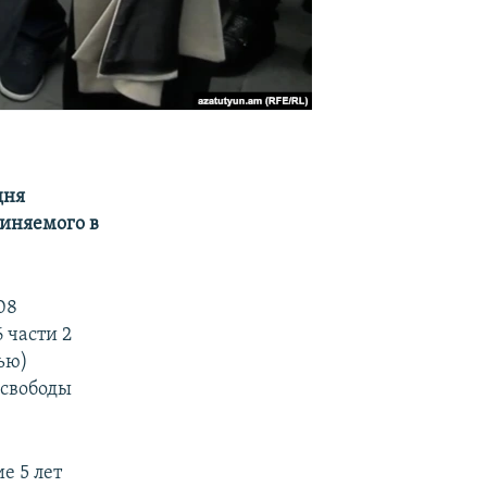
дня
виняемого в
08
 части 2
ью)
 свободы
е 5 лет