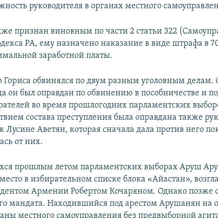
жность руководителя в органах местного самоуправле
же признан виновным по части 2 статьи 322 (Самоупр
одекса РА, ему назначено наказание в виде штрафа в 
мальной заработной платы.
р Гориса обвинялся по
двум разным уголовным делам. 
а он был оправдан по обвинению в пособничестве и по
рателей во время прошлогодних парламентских выборо
тствием состава преступления была оправдана также ру
 Лусине Аветян, которая сначала дала против него по
ась от них.
ихся прошлым летом парламентских выборах Аруш Ар
 место в избирательном списке блока «Айастан», возгл
дентом Армении Робертом Кочаряном. Однако позже о
ого мандата. Находившийся под арестом Арушанян на 
ганы местного самоуправления без предвыборной аги