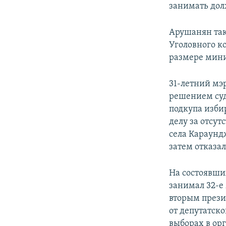
занимать дол
Арушанян так
Уголовного к
размере мини
31-летний мэ
решением суд
подкупа изби
делу за отсу
села Караундж
затем отказал
На состоявш
занимал 32-е
вторым прези
от депутатск
выборах в ор