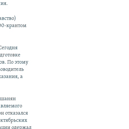
ния.
авство)
700-крантом
Сегодня
дготовке
в. По этому
ководитель
казания, а
ушанян
авляемого
н отказался
октябрьских
тации одержал