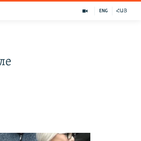
ENG
ՀԱՅ
ле