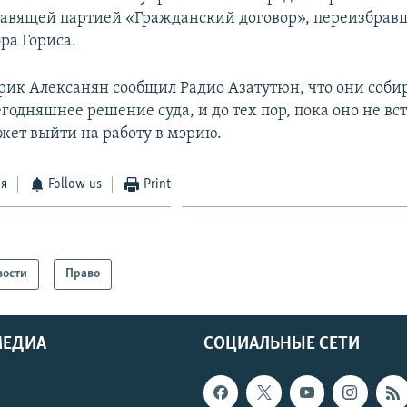
равящей партией «Гражданский договор», переизбрав
ра Гориса.
Эрик Алексанян сообщил Радио Азатутюн, что они соби
годняшнее решение суда, и до тех пор, пока оно не вст
ет выйти на работу в мэрию.
ся
Follow us
Print
вости
Право
МЕДИА
СОЦИАЛЬНЫЕ СЕТИ