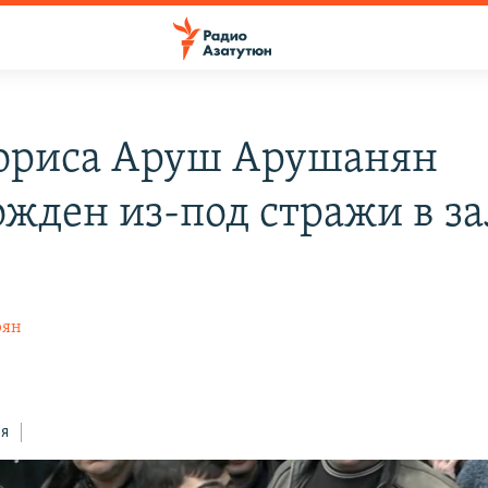
ориса Аруш Арушанян
ожден из-под стражи в за
рян
ся