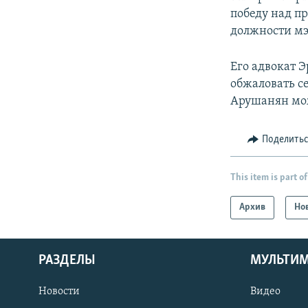
победу над п
должности мэ
Его адвокат 
обжаловать се
Арушанян мож
Поделить
This item is part of
Архив
Но
РАЗДЕЛЫ
МУЛЬТИ
Новости
Видео