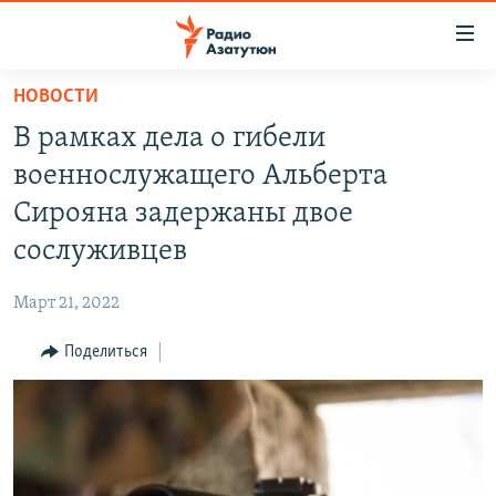
Ссылки
доступа
Перейти
НОВОСТИ
к
ГЛАВНАЯ
В рамках дела о гибели
основному
НОВОСТИ
содержанию
военнослужащего Альберта
ПОЛИТИКА
Перейти
Сирояна задержаны двое
к
ОБЩЕСТВО
сослуживцев
основной
ЭКОНОМИКА
навигации
Март 21, 2022
Перейти
РЕГИОН
к
Поделиться
НАГОРНЫЙ КАРАБАХ
поиску
КУЛЬТУРА
СПОРТ
АРХИВ