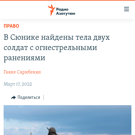
Ссылки
доступа
Перейти
ПРАВО
к
ГЛАВНАЯ
В Сюнике найдены тела двух
основному
НОВОСТИ
содержанию
солдат с огнестрельными
ПОЛИТИКА
Перейти
ранениями
к
ОБЩЕСТВО
основной
Гаяне Сарибекян
ЭКОНОМИКА
навигации
Перейти
Март 17, 2022
РЕГИОН
к
НАГОРНЫЙ КАРАБАХ
Поделиться
поиску
КУЛЬТУРА
СПОРТ
АРХИВ