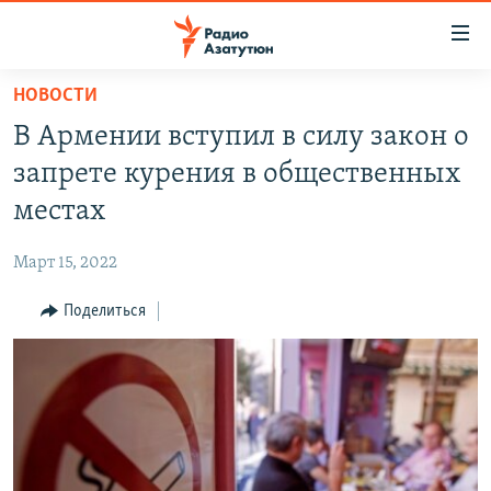
Ссылки
доступа
Перейти
НОВОСТИ
к
ГЛАВНАЯ
В Армении вступил в силу закон о
основному
НОВОСТИ
содержанию
запрете курения в общественных
ПОЛИТИКА
Перейти
местах
к
ОБЩЕСТВО
основной
Март 15, 2022
ЭКОНОМИКА
навигации
Перейти
Поделиться
РЕГИОН
к
НАГОРНЫЙ КАРАБАХ
поиску
КУЛЬТУРА
СПОРТ
АРХИВ